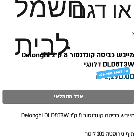
חשמל
או דגם
לבית
מייבש כביסה קונדנסור 8 ק"ג Delonghi
DLD8T3W דלונגי
טל
072-250-8882 .
מחיר
אזל מהמלאי
מייבש כביסה קונדנסור 8 ק"ג Delonghi DLD8T3W
תוף נירוסטה 101 ליטר