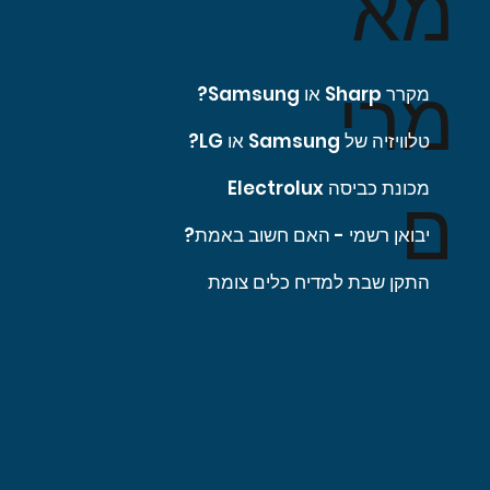
מא
מרי
מקרר Sharp או Samsung?
טלוויזיה של Samsung או LG?
מכונת כביסה Electrolux
ם
יבואן רשמי - האם חשוב באמת?
התקן שבת למדיח כלים צומת