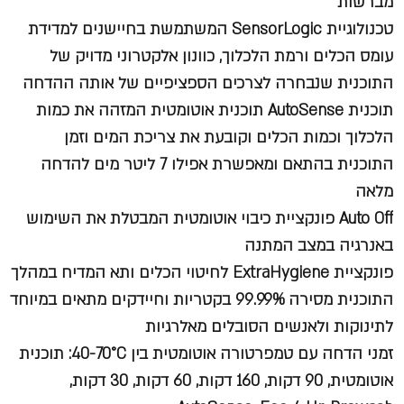
מברשות
טכנולוגיית SensorLogic המשתמשת בחיישנים למדידת
עומס הכלים ורמת הלכלוך, כוונון אלקטרוני מדויק של
התוכנית שנבחרה לצרכים הספציפיים של אותה ההדחה
תוכנית AutoSense תוכנית אוטומטית המזהה את כמות
הלכלוך וכמות הכלים וקובעת את צריכת המים וזמן
התוכנית בהתאם ומאפשרת אפילו 7 ליטר מים להדחה
מלאה
Auto Off פונקציית כיבוי אוטומטית המבטלת את השימוש
באנרגיה במצב המתנה
פונקציית ExtraHygiene לחיטוי הכלים ותא המדיח במהלך
התוכנית מסירה 99.99% בקטריות וחיידקים מתאים במיוחד
לתינוקות ולאנשים הסובלים מאלרגיות
זמני הדחה עם טמפרטורה אוטומטית בין 40-70°C: תוכנית
אוטומטית, 90 דקות, 160 דקות, 60 דקות, 30 דקות,