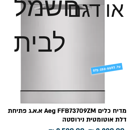
חשמל
או דגם
לבית
טל
072-250-8882 .
מדיח כלים Aeg FFB73709ZM א.א.ג פתיחת
דלת אוטומטית נירוסטה