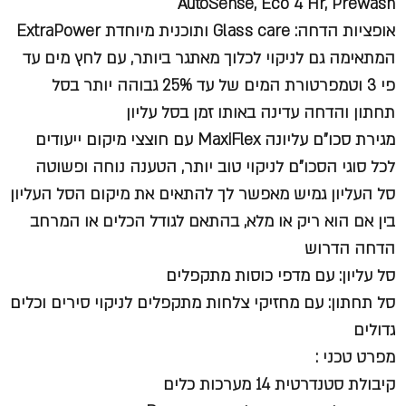
AutoSense, Eco 4 Hr, Prewash
אופציות הדחה: Glass care ותוכנית מיוחדת ExtraPower
המתאימה גם לניקוי לכלוך מאתגר ביותר, עם לחץ מים עד
פי 3 וטמפרטורת המים של עד 25% גבוהה יותר בסל
תחתון והדחה עדינה באותו זמן בסל עליון
מגירת סכו"ם עליונה MaxiFlex עם חוצצי מיקום ייעודים
לכל סוגי הסכו"ם לניקוי טוב יותר, הטענה נוחה ופשוטה
סל העליון גמיש מאפשר לך להתאים את מיקום הסל העליון
בין אם הוא ריק או מלא, בהתאם לגודל הכלים או המרחב
הדחה הדרוש
סל עליון: עם מדפי כוסות מתקפלים
סל תחתון: עם מחזיקי צלחות מתקפלים לניקוי סירים וכלים
גדולים
מפרט טכני :
קיבולת סטנדרטית 14 מערכות כלים