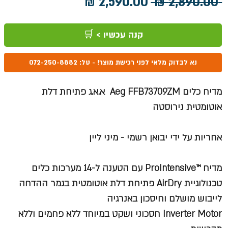
מחיר
מחיר
 ‏2,890.00 ‏₪ 
רגיל
מבצע
קנה עכשיו > 🛒
נא לבדוק מלאי לפני רכישת מוצר! - טל: 072-250-8882
מדיח כלים Aeg FFB73709ZM א.א.ג פתיחת דלת
אוטומטית נירוסטה
אחריות על ידי יבואן רשמי - מיני ליין
מדיח ™ProIntensive עם הטענה ל-14 מערכות כלים
טכנולוגיית AirDry פתיחת דלת אוטומטית בגמר ההדחה
לייבוש מושלם וחיסכון באנרגיה
Inverter Motor חסכוני ושקט במיוחד ללא פחמים וללא