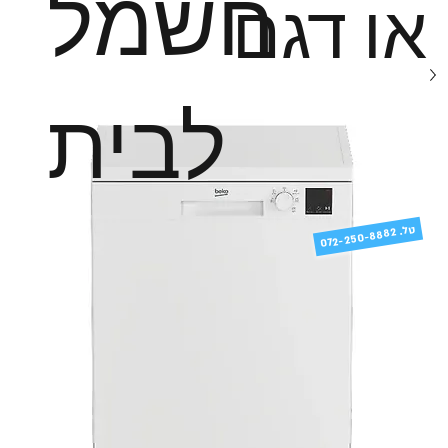
חשמל
או דגם
לבית
טל
072-250-8882 .