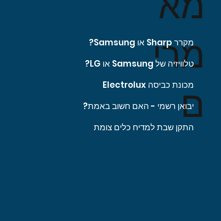
מא
מרי
מקרר Sharp או Samsung?
טלוויזיה של Samsung או LG?
מכונת כביסה Electrolux
ם
יבואן רשמי - האם חשוב באמת?
התקן שבת למדיח כלים צומת