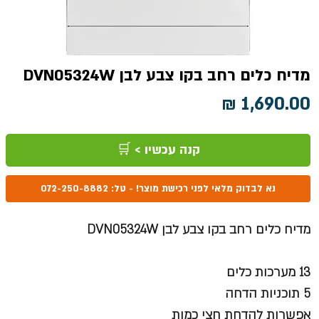
מדיח כלים רחב בקו צבע לבן DVN05324W
מחיר
קנה עכשיו > 🛒
נא לבדוק מלאי לפני רכישת מוצר! - טל: 072-250-8882
מדיח כלים רחב בקו צבע לבן DVN05324W
13 מערכות כלים
5 תוכניות הדחה
אפשרות להדחת חצי כמות