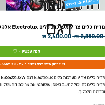
ההזמנה
מוצר או
072-250-8882 .
דגם
מדיח כלים צר 9 מערכות כלים Electrolux אלקטרולוקס ESS42210SW
מחיר
מחיר
 ‏2,850.00 ‏₪ 
רגיל
מבצע
קנה עכשיו > 🛒
נא לבדוק מלאי לפני רכישת מוצר! - טל: 072-250-8882
מדיח כלים צר 9 מערכות כלים Electrolux דגם ESS42210SW
מדיח כלים זה יכול לחשב באופן אוטומטי את צריכת החשמל 
ובדרגת הלכלוך.