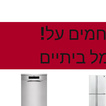
!הנחות ומבצעים חמים על
ל ביתיים