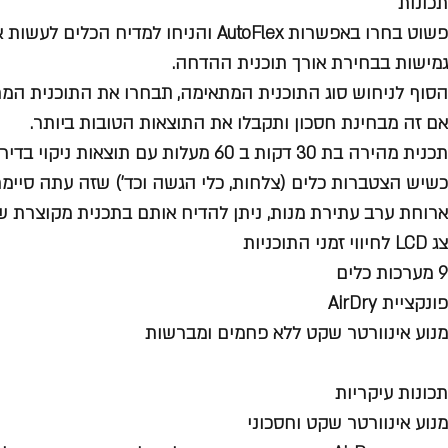
תכונות
פשוט בחרו באפשרות AutoFlex והניחו למדיח הכלים לעשות את השאר.
גמישות בבחירת אורך תוכנית ההדחה.
הסוף לניחוש סוג התוכנית המתאימה, תבחרו את התוכנית המת
אם זה מבחינת חסכון ותקבלו את התוצאות הטובות ביותר.
תכנית מהירה בת 30 דקות ב 60 מעלות עם תוצאות ניקוי בדירוג A
כשיש הצטברות כלים (צלחות, כלי הגשה וכד') שזה עתה סיי
ארוחת ערב עתירת מנות, ניתן להדיח אותם בתכנית מקוצרת של 30 דקו
צג LCD לחיווי זמני התוכניות
9 מערכות כלים
פונקציית AirDry
מנוע אינוורטר שקט ללא פחמים ומברשות
תכונות עיקריות
מנוע אינוורטר שקט וחסכוני