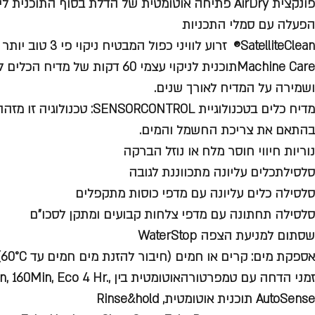
פונקצית AirDry פתיחה אוטומטית של הדלת בסוף התוכנית
הפעלה עם סמלי התכניות
SatelliteClean® זרוע לוויני כפול המבטיח ניקוי פי 3 טוב יותר מזרוע סטנדרטי
Machine Careתוכנית לניקוי עצמי 60 ד
ושמירה על המדיח לאורך שנים.
מדיח כלים בטכנולוגיית ORCONTROL
בהתאם את צריכת החשמל והמים.
נוריות חיווי חוסר מלח או נוזל הברקה
סלסילתכלים עליונה מתכווננת לגובה
סלסילה כלים עליונה עם מדפי כוסות מתקפלים
סלסילה תחתונה עם מדפי צלחות קבועים ומתקן לסכו"ם
שסתום למניעת הצפה WaterStop
אספקת מים: קרים או חמים (חיבור להזנת מים חמים עד 60°C)
זמני הדחה עם טמפרטורהאוטומטית בין 
AutoSense תוכנית אוטומטית, Rinse&hold