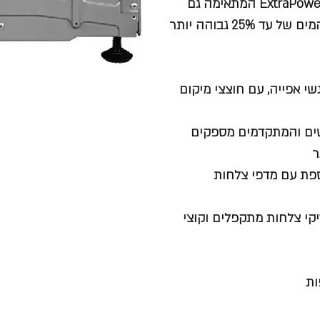
אופציות הדחה: Glass care, ExtraHygiene ותוכנית מיוחדת ExtraPower המתאימה גם
לניקוי לכלוך מאתגר ביותר, עם לחץ מים עד פי 3 וטמפרטורת המים של עד 25% גבוהה יותר
קום אפילו למגשי אפייה, עם חוצצי מיקום
 כלי זכוכית ®SoftGrips® & SoftSpikes החדשים והמתקדמים מספקים
ר
ProClea מציע גמישות נוספת עם מדפי צלחות
זיקי צלחות מתקפלים וקוצי