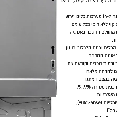
 ולטעון בצורה יעילה, בריאה
תא הדחה ProClean™ XXL עם זרוע FlexiSpray כפול עם הטענה ל-14 מערכות כלים וזרוע
וי ללא דופי בכל עומס
ת עומס הכלים ורמת הלכלוך, כוונון
ל אותה ההדחה
הלכלוך וכמות הכלים וקובעת את
פונקציית ExtraHygiene לחיטוי הכלים ותא המדיח במהלך התוכנית מסירה 99.99%
 מאלרגיות
זמני הדחה עם טמפרטורה אוטומטית בין 40-70°C: תוכניות אוטומטיות (AutoSense),