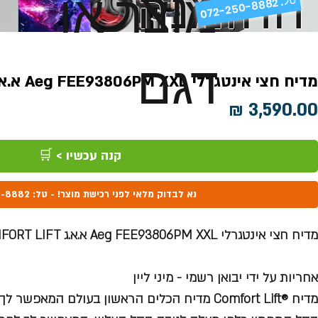
ההזמנה
מוצר או
072-250-8882 .
דגם
מדיח חצי אינטגרלי Aeg FEE93806PM XXL א.א.ג COMFORT LIFT
מחיר
קנה עכשיו > 🛒
נא לבדוק מלאי לפני רכישת מוצר! - טל: 072-250-8882
מדיח חצי אינטגרלי Aeg FEE93806PM XXL א.א.ג COMFORT LIFT
אחריות על ידי יבואן רשמי - מיני ליין
מדיח ®Comfort Lift מדיח הכלים הראשון בעולם המא