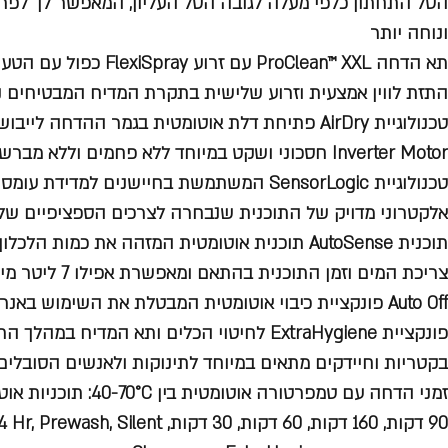
הסל התחתון כלפי מעלה לגובה הסל העליון, המאפשר לך לפרוק
ונוחה יותר
התזת לווין אמצעית וזרוע שלישית בתקרת המדיח המבטיחים ניק
טכנולוגיית AirDry פתיחת דלת אוטומטית בגמר ההדחה לייבוש מושלם וחיסכון באנרגיה
Inverter Motor חסכוני ושקט במיוחד ללא פחמים וללא מברשות
טכנולוגיית SensorLogic המשתמשת בחיישנים למדיד
אלקטרוני מדויק של התוכנית שנבחרה לצרכים הספציפיים ש
תוכנית AutoSense תוכנית אוטומטית המזהה את כמות 
צריכת המים וזמן התוכנית בהתאם ומאפשרת אפילו 7 ליטר מים להדחה מלאה
Auto Off פונקציית כיבוי אוטומטית המבטלת את השימוש באנרגיה במצב המתנה
בקטריות וחיידקים מתאים במיוחד לתינוקות ולאנשים הסובלים
90 דקות, 160 דקות, 60 דקות, 30 דקות, Eco 4 Hr, Prewash, Silent