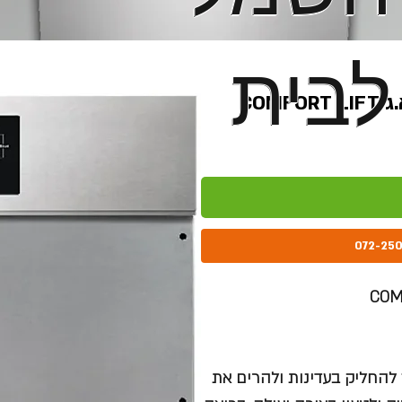
לבית
לבית
פשר לך להחליק בעדינות ולהרים את