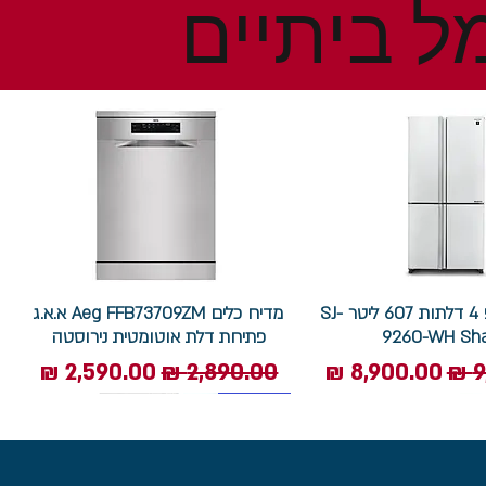
ל ביתיים
מקרר שארפ 4 דלתות 607 ליטר SJ-
מדיח כלים Aeg FFB73709ZM א.א.ג
9260-WH Sh
פתיחת דלת אוטומטית נירוסטה
ל
מחיר מבצע
מחיר רגיל
מחיר מבצע
7.5 ק"ג