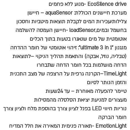
EcoSilence drive -מנוע ללא פחמים
מערכת חיישנים הכוללת: aquaSensor – חיישן
צלילות/עכירות המים לקבלת תוצאות מיטביות וחסכון
בחשמל ובמים,loadSensor -חיישן העמסה להשלמה
אוטומטית של מים שנאגרו בטעות בתוך הכלים
מנגנון “ultimate 3 in 1”: זיהוי אוטומטי של חומר ההדחה
(טבליה, נוזל, אבקה) והתאמת תהליך הניקוי –לתוצאות
הדחה מושלמות בכל חומר הדחה שתבחרו
TimeLight–הקרנה גרפית על הרצפה של מצב התכנית
והזמן הנותר לסיום
טיימר להפעלה מאוחרת – עד 24שעות
מעצורים למניעת יציאת הסלסלה מהמסילות
נוריות חיווי LED בפנל לציון צורך בהוספת מלח ולציון צורך
חומר הברקה
EmotionLight -תאורה פנימית המאירה את חלל המדיח