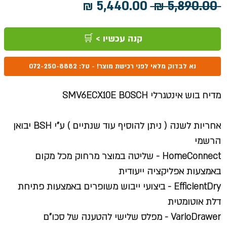
מחיר
מחיר
 ‏5,890.00 ‏₪ 
רגיל
מבצע
קנה עכשיו > 🛒
נא לבדוק מלאי לפני רכישת מוצר! - טל: 072-250-8882
מדיח בוש אינטגרלי SMV6ECX10E BOSCH
אחריות לשנה ( ניתן להוסיף עוד שנתיים ) ע"י
BSH
יבואן
הרשמי
HomeConnect - שליטה במוצר מרחוק מכל מקום
באמצעות אפליקציה ייעודית
EfficientDry - ביצועי ייבוש משופרים באמצעות פתיחת
דלת אוטומטית
VarioDrawer - מפלס שלישי להטענה של סכו"ם