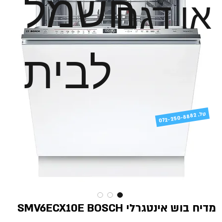
חשמל
או דגם
לבית
טל
072-250-8882 .
מדיח בוש אינטגרלי SMV6ECX10E BOSCH