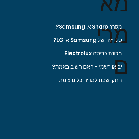
מא
מרי
מקרר Sharp או Samsung?
טלוויזיה של Samsung או LG?
מכונת כביסה Electrolux
ם
יבואן רשמי - האם חשוב באמת?
התקן שבת למדיח כלים צומת