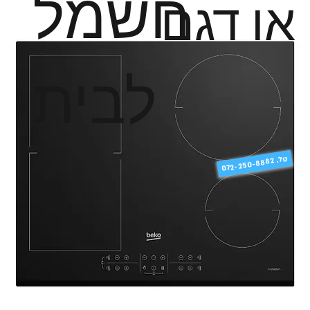
חשמל
או דגם
לבית
טל
072-250-8882 .