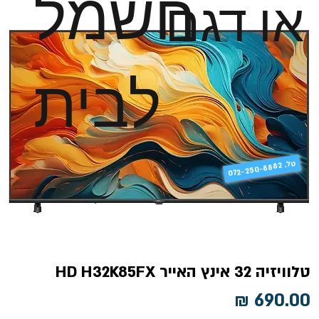
חשמל
או דגם
לבית
טל
072-250-8882 .
טלוויזיה 32 אינץ האייר HD H32K85FX
מחיר