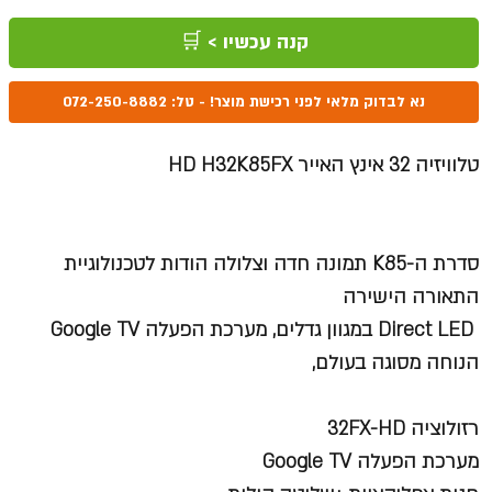
קנה עכשיו > 🛒
נא לבדוק מלאי לפני רכישת מוצר! - טל: 072-250-8882
טלוויזיה 32 אינץ האייר HD H32K85FX
סדרת ה-K85 תמונה חדה וצלולה הודות לטכנולוגיית
התאורה הישירה
Direct LED במגוון גדלים, מערכת הפעלה Google TV
הנוחה מסוגה בעולם,
רזולוציה 32FX-HD
מערכת הפעלה Google TV