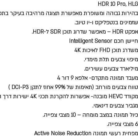
HDR 10 Pro, HLG
שזמינים בנטפליקס ו-יו טיוב.
אפקט HDR – מאפשר שדרוג תוכן SDR ל-HDR.
חיישן חכם Intelligent Sensor
משדרג תוכן FHD לאיכות 4K
מיפוי צבעים תלת מימדי.
מיליארד צבעים עשירים.
מעבד תמונה מתקדם- אלפא 9 דור 4
טווח צבעים מורחב (תאימות של 99% אחוז לתקן DCI-P3 )
מקודד HEVC מובנה- אפשרות להקרנת תכני 4K ישירות דרך ה USB ברזולוציה גבוהה מאוד.
מגביר צבעים דינאמי.
כיול תמונה במצב מומחה – 10 מצבי צפייה.
6 מצבי צפייה.
מפחית רעשי תמונה Active Noise Reduction