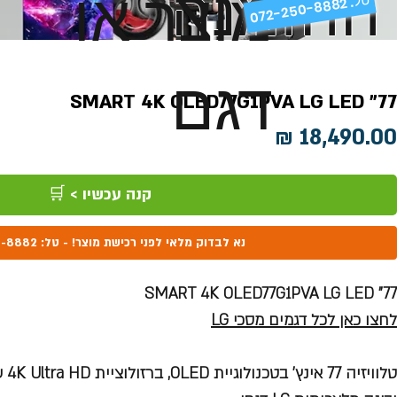
ההזמנה
מוצר או
072-250-8882 .
דגם
77" SMART 4K OLED77G1PVA LG LED
מחיר
קנה עכשיו > 🛒
נא לבדוק מלאי לפני רכישת מוצר! - טל: 072-250-8882
77" SMART 4K OLED77G1PVA LG LED
לחצו כאן לכל דגמים מסכי LG