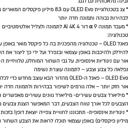
ובינה מלאכותית LG דגם:
* צג בטכנולוגיית OLED Evo עם 8.3 מיליון 
לבהירות גבוהה ותמונה חדה יותר
* מעבד תמונה 9 α דור 4 AI 4K לתמונה ולצליל אולטימטיביים
טכנולוגיה:
פאנל OLED – טכנולוגיה מהפכנית בה כל פיקסל מואר באו
להידלק ולהיכבות באופן עצמאי ובנפרד ועל ידי כך ליצור את ה
נפלאה כל צבע וצבע – לתמונה עוצרת נשימה
OLED Evo – פאנל ה-OLED מהדור הבא עוצב מחד
אור חזק יותר – אלה גורמים לשיפור בבהירות ולתמונה חדה יו
* מיליארד צבעים עשירים- מיליארד גוונים עשירים מאפשרים ח
הצבעים לכל אורך טווח הצבעים, דבר המאפשר הצגת צבעים מד
מיליון פיקסלים) באופן עצמאי תוכלו לראות את הצבע השחור ה