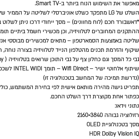
מאפשר את השימוש הנוח ביותר ב-Smart TV.
השלט של LG מתפקד כשלט אוניברסלי לשליטה על הממיר של HOT,YES,סלקום ופרטנר.
*דאשבורד חכם (לוח מחוונים) – מסך ייחודי דרכו ניתן לשלוט ב
ההתקנים המחוברים לטלוויזיה, וכן מכשירי חשמל ביתיים תומכי oT
שליטה באמצעות הסמארטפון – מתאים למכשירים מבוססי אנדרואיד ול
שיקוף והזרמת תכנים מהטלפון הנייד לטלוויזיה בצורה נוחה, ת
גבי כל המסך וגם כחלון צף על גבי התוכן שרואים בטלוויזיה ( Overlay)
שיתוף אלחוטי 
(נדרשת תמיכה של המחשב בטכנולוגיה זו)
תפריט גישה מהירה מותאם אישית לפי בחירת המשתמש, כולל
כפתור אחת מקוצרת דרך השלט החכם.
נתוני וידאו:
רזולוציה גבוהה 3840×2160
מסך בטכנולוגיית OLED
HDR Dolby Vision IQ