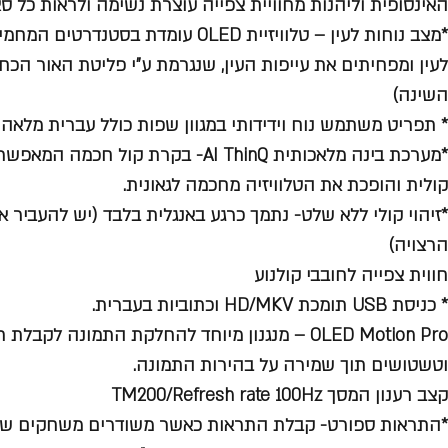
האינסופית וליהנות מחוויית צפייה עוצרת נשימה ולראות כל ס
*מצב נוחות לעין – טלוויזיית OLED עומדת 
לעין ומפחיתים את עייפות העין, שנגרמת ע”י פליטת האור הכחול
השינה)
* תפריט משתמש נוח וידידותי במגוון שפות כולל עברית מלאה ו
*מערכת בינה מלאכותית AI ThinQ- בקרת קו
קולית והופכת את הטלוויזיה מחכמה לגאונית.
*זיהוי קולי ללא שלט- נתמך כרגע באנגלית בלבד (יש להעביר
הרצויה)
חווית צפייה לחובבי קולנוע
* כניסת USB תומכת HD/MKV וכתוביות בעברית.
OLED Motion Pro – מנגנון מיוחד להחלקת התמונה ל
וטשטושים תוך שמירה על בהירות התמונה.
קצב רענון המסך TM200/Refresh rate 100Hz
*התראות ספורט- קבלת התראות כאשר משודרים משחקים של ק