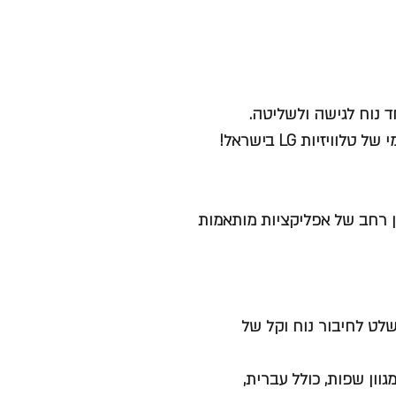
ד נוח לגישה ולשליטה.
ודרגת וגדולה יותר LG App Store עם מגוון רחב של אפליקציות מותאמות
חדש – בתוספת תגית NFC על גבי השלט לחיבור נוח וקל של
לי במגוון שפות, כולל עברית,