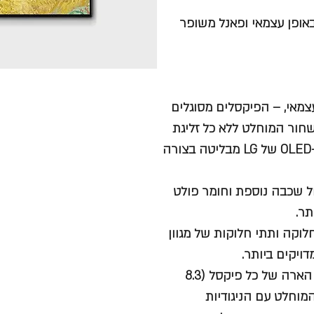
פיקסלים המוארים באופן עצמאי ופאנל משופר
פן עצמאי, – הפיקסלים מסוגלים
שחור המוחלט ללא כל זליגת
אור עם ניגודיות אינסופית. על גבי השחור המוחלט, טלוויזיית ה-OLED של LG מבליטה בצורה
ש כדי לכלול שכבה נוספת וחומר פולט
תר.
לוקה ותתי חלוקות של מגוון
ויקים ביותר.
* ניגודיות אינסופית- תתכוננו לחוויית צפייה יוצאת דופן! בזכות הארה של כל פיקסל (8.3
מוחלט עם הניגודיות