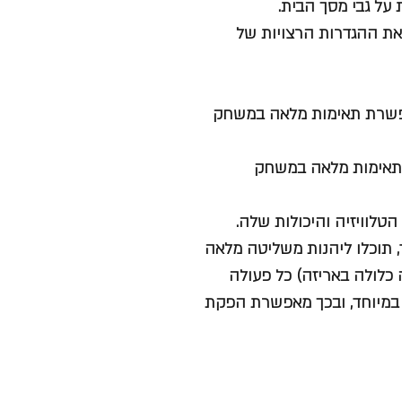
על גבי מסך הבית.
 את ההגדרות הרצויות של
O של LG תומכת ב- G-Sync של NVIDIA – מאפשרת תאימות מלאה במשחק
ל LG תומכות גם ב- FreeSync מאפשר תאימות מלאה במשחק
השהייה (Input Lag) נמוך במיוחד, תוכלו ליהנות משליטה מלאה
כלולה באריזה) כל פעולה
 במיוחד, ובכך מאפשרת הפקת