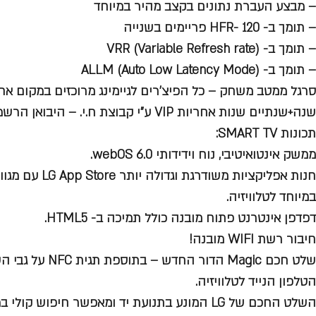
– מבצע העברת נתונים בקצב מהיר במיוחד
– תומך ב- HFR- 120 פריימים בשנייה
– תומך ב- VRR (Variable Refresh rate)
– תומך ב- ALLM (Auto Low Latency Mode)
סרגל ממטב משחק – כל הפיצ’רים לגיימינג מרוכזים במקום אח
שנה+שנתיים שנות אחריות VIP ע”י קבוצת ח.י. – היבואן הרשמי של טלוויזיות LG בישראל!
תכונות SMART TV:
ממשק אינטואיטיבי, נוח וידידותי 6.0 webOS.
חנות אפליקציות מש
במיוחד לטלוויזיה.
דפדפן אינטרנט פתוח מובנה כולל תמיכה ב- HTML5.
חיבור רשת WIFI מובנה!
שלט חכם Magic הדור ה
הטלפון הנייד לטלוויזיה.
השלט החכם של LG המונע בתנועת יד ומאפשר חיפוש קו