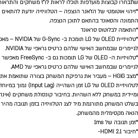
שתבחרו קבוצות מועדפות תוכלו לראות לו”ז משחקים והתראות 
*זיהוי אוטומטי של הז’אנר הנצפה – הטלוויזיה יודעת להתאים
התמונה והסאונד בהתאם לתוכן הנצפה.
*התאמה לבלוטוס סראונד
*טלוויזיית LED
לגיימרים שבמחשב האישי שלהם כרטיס גראפי של NVIDIA.
*טלוויזיות ה- OLED ש
לגיימרים שבמחשב האישי שלהם כרטיס גראפי של AMD.
*מצב HGiG – מעביר את גרפיקת המשחק בצורה שתואמת את הטלוויזיה והיכולות שלה.
לטלוויזיית OLED של LG זמן 
ומיידית במשחק ללא השהיות. בחיבור קונסולת משחקים (אינה 
בשלט המשחק מתורגמת מיד לצג הטלוויזיה בזמן תגובה מהיר
הנאה מקסימלית מהמשחק.
*זמן תגובה של 1ms
*חיבור HDMI 2.1-