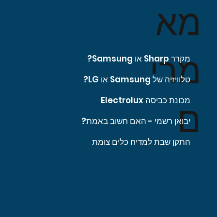
מא
מרי
מקרר Sharp או Samsung?
טלוויזיה של Samsung או LG?
מכונת כביסה Electrolux
ם
יבואן רשמי - האם חשוב באמת?
התקן שבת למדיח כלים צומת