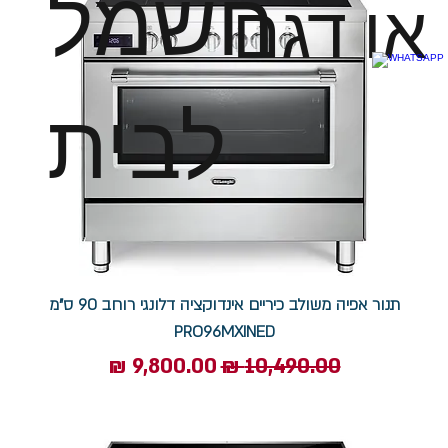
חשמל
או דגם
לבית
תנור אפיה משולב כיריים אינדוקציה דלונגי רוחב 90 ס"מ
PRO96MXINED
מחיר רגיל
מחיר מבצע