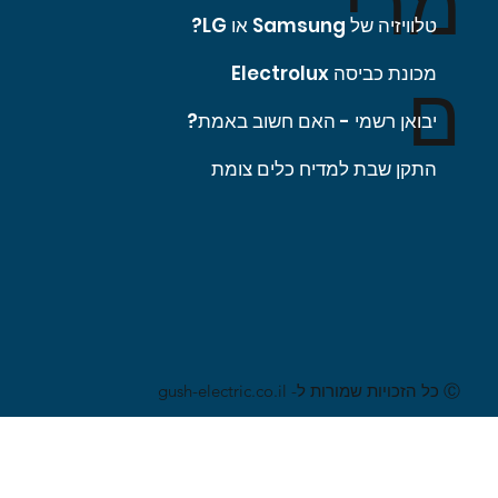
מרי
טלוויזיה של Samsung או LG?
מכונת כביסה Electrolux
ם
יבואן רשמי - האם חשוב באמת?
התקן שבת למדיח כלים צומת
Ⓒ כל הזכויות שמורות ל- gush-electric.co.il