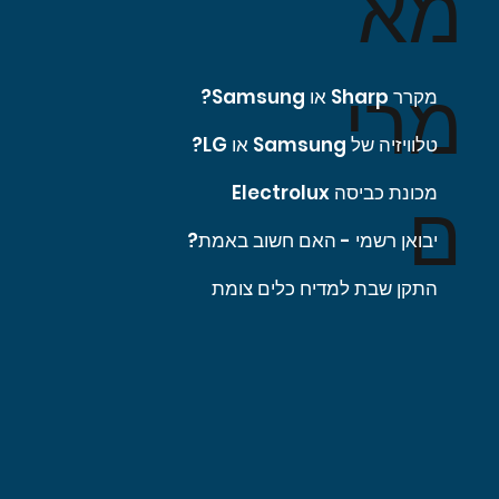
מא
מרי
מקרר Sharp או Samsung?
טלוויזיה של Samsung או LG?
מכונת כביסה Electrolux
ם
יבואן רשמי - האם חשוב באמת?
התקן שבת למדיח כלים צומת