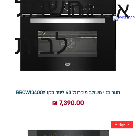
חשמל
או דגם
לבית
תנור בנוי משולב מיקרוגל 48 ליטר בקו BBCW13400X
מחיר
Eclipse