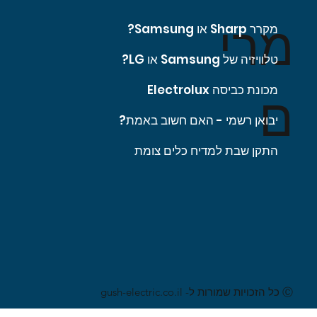
מרי
מקרר Sharp או Samsung?
טלוויזיה של Samsung או LG?
מכונת כביסה Electrolux
ם
יבואן רשמי - האם חשוב באמת?
התקן שבת למדיח כלים צומת
Ⓒ כל הזכויות שמורות ל- gush-electric.co.il