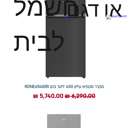
חשמל
או דגם
לבית
מקרר מקפיא עליון 630 ליטר בקו RDNE6543XR
מחיר רגיל
מחיר מבצע