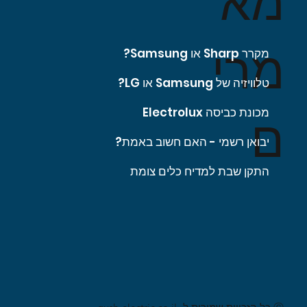
מא
מרי
מקרר Sharp או Samsung?
טלוויזיה של Samsung או LG?
מכונת כביסה Electrolux
ם
יבואן רשמי - האם חשוב באמת?
התקן שבת למדיח כלים צומת