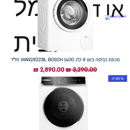
חשמל
או דגם
לבית
מכונת כביסה בוש 8 ק"ג WAN28223IL BOSCH 1400 סל"ד
מחיר רגיל
מחיר מבצע
גרמניה