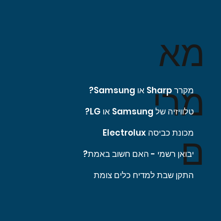
מא
מרי
מקרר Sharp או Samsung?
טלוויזיה של Samsung או LG?
מכונת כביסה Electrolux
ם
יבואן רשמי - האם חשוב באמת?
התקן שבת למדיח כלים צומת