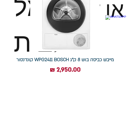
חשמל
או דגם
לבית
מייבש כביסה בוש 8 ק"ג WPG2411 BOSCH קונדנסור
מחיר