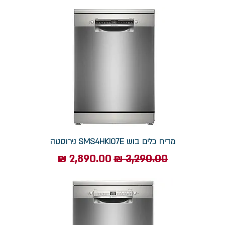
מדיח כלים בוש SMS4HKI07E נירוסטה
מחיר רגיל
מחיר מבצע