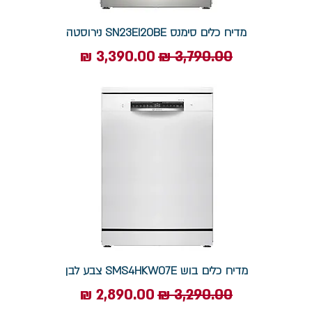
מדיח כלים סימנס SN23EI20BE נירוסטה
מחיר רגיל
מחיר מבצע
מדיח כלים בוש SMS4HKW07E צבע לבן
מחיר רגיל
מחיר מבצע