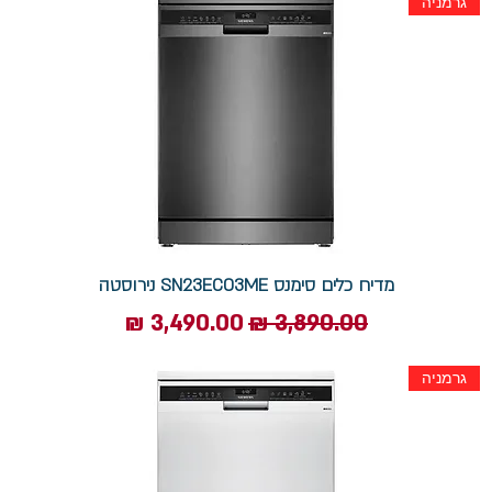
גרמניה
מדיח כלים סימנס SN23EC03ME נירוסטה
מחיר רגיל
מחיר מבצע
גרמניה