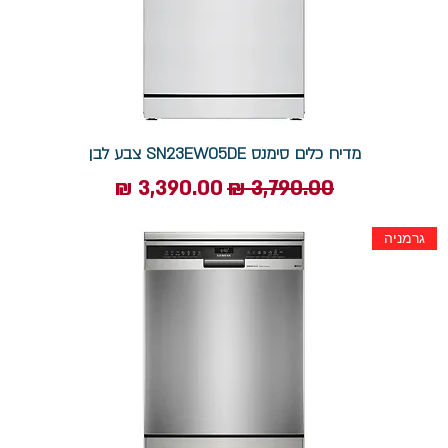
מדיח כלים סימנס SN23EW05DE צבע לבן
מחיר רגיל
מחיר מבצע
גרמניה