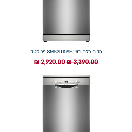
מדיח כלים בוש SMS2ITI09E נירוסטה
מחיר רגיל
מחיר מבצע