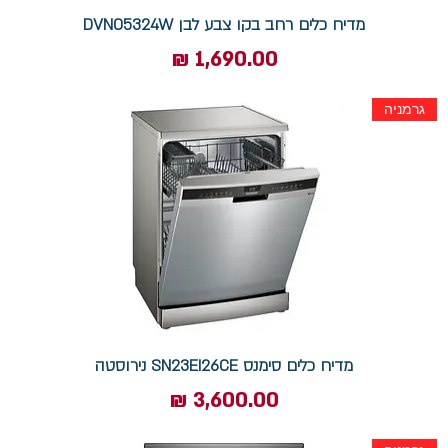
מדיח כלים רחב בקו צבע לבן DVN05324W
מחיר
גרמניה
מדיח כלים סימנס SN23EI26CE נירוסטה
מחיר