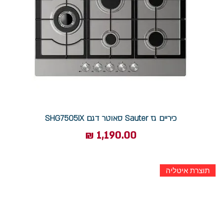
‏כיריים גז Sauter סאוטר דגם SHG7505IX
מחיר
תוצרת איטליה