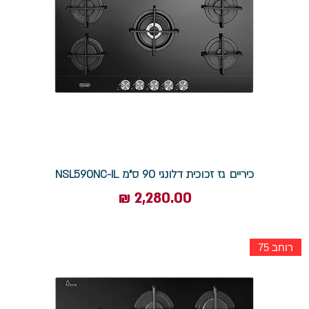
כיריים גז זכוכית דלונגי 90 ס"מ NSL590NC-IL
מחיר
רוחב 75