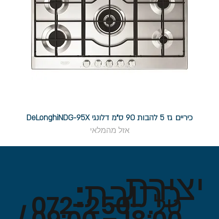
כיריים גז 5 להבות 90 ס"מ דלונגי DeLonghiNDG-95X
אזל מהמלאי
יצירת
כתובת:
טל. 072-250-