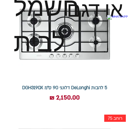
חשמל
או דגם
לבית
5 להבות DeLonghi דלונגי 90 ס"מ DGH3190X
מחיר
רוחב 75