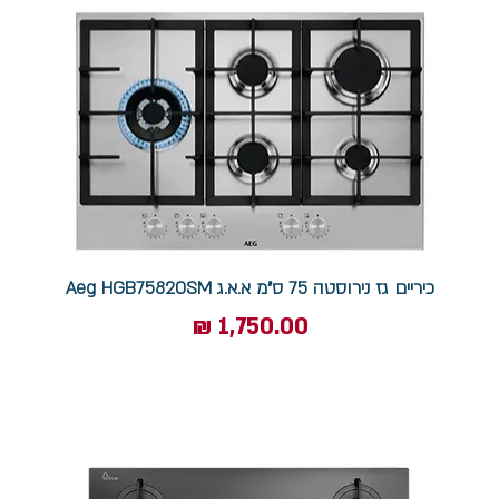
כיריים גז נירוסטה 75 ס"מ א.א.ג Aeg HGB75820SM
מחיר