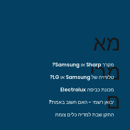
מא
מרי
מקרר Sharp או Samsung?
טלוויזיה של Samsung או LG?
מכונת כביסה Electrolux
ם
יבואן רשמי - האם חשוב באמת?
התקן שבת למדיח כלים צומת