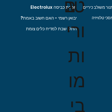
טג
ם
מכונת כביסה Electrolux
נור משולב כיריים
יבואן רשמי - האם חשוב באמת?
סכי טלוויזיה
ורי
התקן שבת למדיח כלים צומת
ות
מו
בי