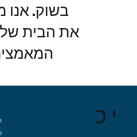
בשוק. אנו 
את הבית שלכ
המאמצים 
כ
י
מ
כ