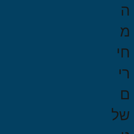
ה
מ
חי
רי
ם
של