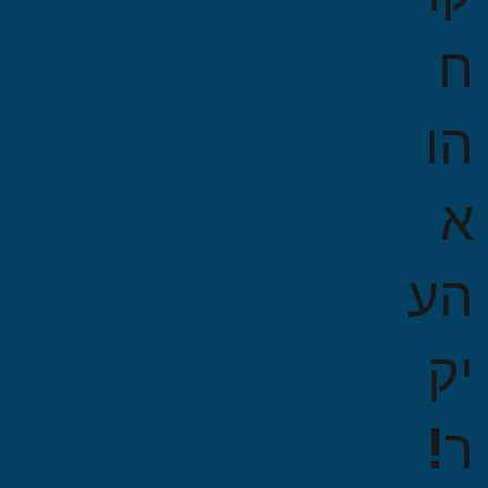
ח
הו
א
הע
יק
ר!