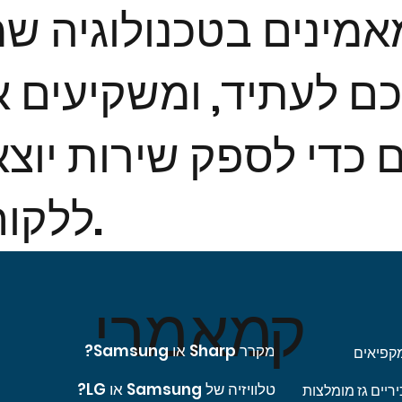
מאמינים בטכנולוגיה ש
ם לעתיד, ומשקיעים א
כדי לספק שירות יוצא
ללקוחותינו.
ק
מאמרי
מקרר Sharp או Samsung?
קפיאים
טלוויזיה של Samsung או LG?
יריים גז מומלצות