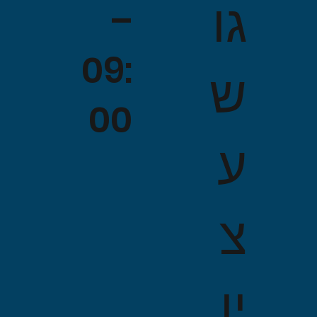
גו
–
09:
ש
00
ע
צ
יו