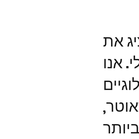
Gush E, החנות
 אנו
וגיים
אוטר,
יותר