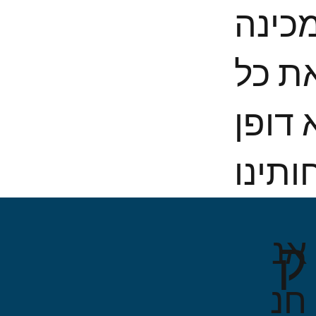
מכינה
ת כל
 דופן
ק
אנ
חנ