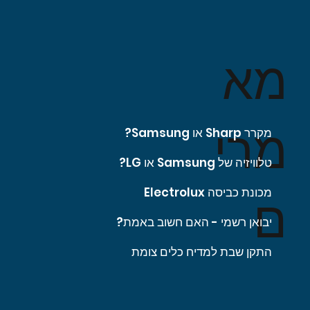
מא
מרי
מקרר Sharp או Samsung?
טלוויזיה של Samsung או LG?
מכונת כביסה Electrolux
ם
יבואן רשמי - האם חשוב באמת?
התקן שבת למדיח כלים צומת