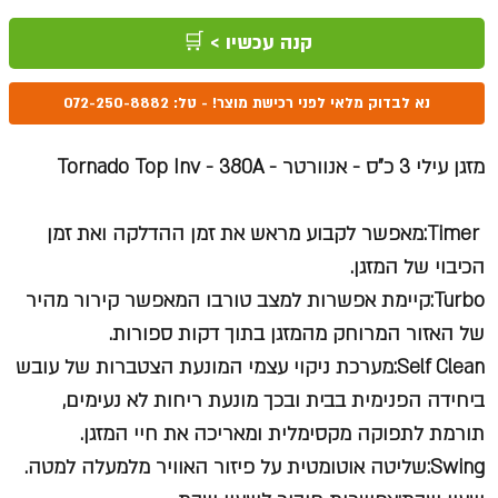
קנה עכשיו > 🛒
נא לבדוק מלאי לפני רכישת מוצר! - טל: 072-250-8882
מזגן עילי 3 כ"ס - אנוורטר - Tornado Top Inv - 380A
Timer:מאפשר לקבוע מראש את זמן ההדלקה ואת זמן
הכיבוי של המזגן.
Turbo:קיימת אפשרות למצב טורבו המאפשר קירור מהיר
של האזור המרוחק מהמזגן בתוך דקות ספורות.
Self Clean:מערכת ניקוי עצמי המונעת הצטברות של עובש
ביחידה הפנימית בבית ובכך מונעת ריחות לא נעימים,
תורמת לתפוקה מקסימלית ומאריכה את חיי המזגן.
Swing:שליטה אוטומטית על פיזור האוויר מלמעלה למטה.