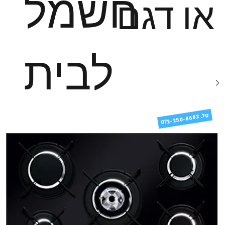
חשמל
או דגם
לבית
טל
072-250-8882 .