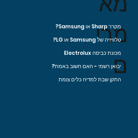
מא
מרי
מקרר Sharp או Samsung?
טלוויזיה של Samsung או LG?
מכונת כביסה Electrolux
ם
יבואן רשמי - האם חשוב באמת?
התקן שבת למדיח כלים צומת