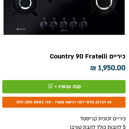
כיריים Country 90 Fratelli
מחיר
קנה עכשיו > 🛒
נא לבדוק מלאי לפני רכישת מוצר! - טל: 072-250-8882
כיריים זכוכית קריסטל
5 להבות כולל להבת טורבו