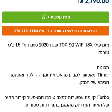
מחיר
קנה עכשיו > 🛒
נא לבדוק מלאי לפני רכישת מוצר! - טל: 072-250-8882
מזגן עילי TOP SQ WIFI 18X שנת 2020 Tornado ‏1.5 ‏כ"ס
טורנדו
תכונות
Timer: מאפשר לקבוע מראש את זמן ההדלקה ואת זמן
הכיבוי של המזגן.
Turbo: קיימת אפשרות למצב טורבו המאפשר קירור מהיר
של האזור המרוחק מהמזגן בתוך דקות ספורות.