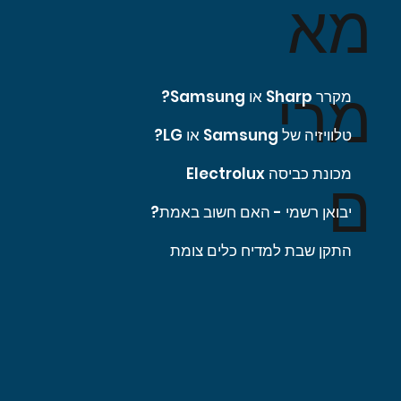
מא
מרי
מקרר Sharp או Samsung?
טלוויזיה של Samsung או LG?
מכונת כביסה Electrolux
ם
יבואן רשמי - האם חשוב באמת?
התקן שבת למדיח כלים צומת