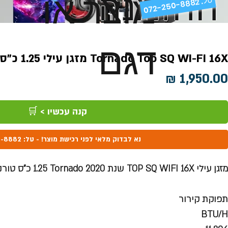
ההזמנה
מוצר או
072-250-8882 .
דגם
Tornado Top SQ WI-FI 16X מזגן עילי 1.25 כ"ס
מחיר
קנה עכשיו > 🛒
נא לבדוק מלאי לפני רכישת מוצר! - טל: 072-250-8882
מזגן עילי TOP SQ WIFI 16X שנת 2020 Tornado ‏1.25 ‏כ"ס טורנדו
תפוקת קירור
BTU/H