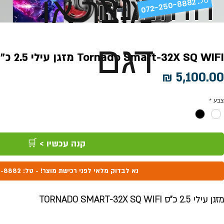
ההזמנה
מוצר או
072-250-8882 .
דגם
Tornado Smart-32X SQ WIFI מזגן עילי 2.5 כ"ס
מחיר
צבע
*
קנה עכשיו > 🛒
נא לבדוק מלאי לפני רכישת מוצר! - טל: 072-250-8882
מזגן עילי 2.5 כ"ס TORNADO SMART-32X SQ WIFI