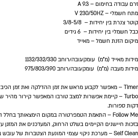
זרם עבודה בחימום – A 9.3
מתח חשמלי – V 230/50HZ
קוטר צנרת בין יחידות – 3/8-5/8
כבל חשמלי בין יחידות – 6 גידים
מיקום הזנת חשמל – מאייד
מידות מאייד (מ”מ) עומק/גובה/רוחב 1132/332/330
מידות מעבה (מ”מ) עומק/גובה/רוחב 975/803/390
Timer – מאפשר לקבוע מראש את זמן ההדלקה ואת זמן הכיבוי של המזגן.
Turbo – קיימת אפשרות למצב טורבו המאפשר קירור מהיר 
דקות ספורות.
Follow Me – התאמת הטמפרטורה במקום הימצאותך בחלל 
בזכות חיישנים הקיימים בשלט הרחוק, המעדכנים את המזגן ע
Self Clean – מערכת ניקוי עצמי המונעת הצטברות של עוב