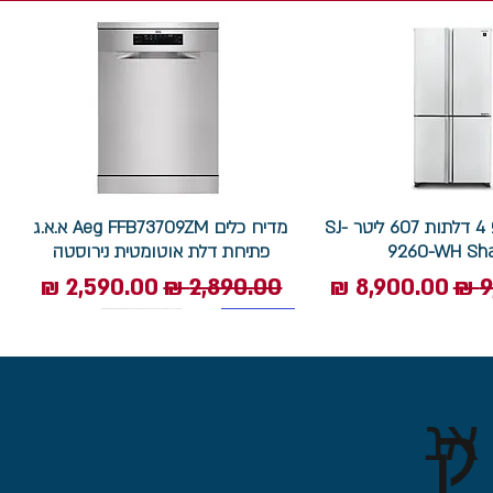
מקרר שארפ 4 דלתות 607 ליטר SJ-
מדיח כלים Aeg FFB73709ZM א.א.ג
9260-WH Sh
פתיחת דלת אוטומטית נירוסטה
ל
מחיר מבצע
מחיר רגיל
מחיר מבצע
7.5 ק"ג
ק
אנ