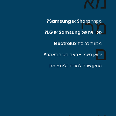
מא
מרי
מקרר Sharp או Samsung?
טלוויזיה של Samsung או LG?
מכונת כביסה Electrolux
ם
יבואן רשמי - האם חשוב באמת?
התקן שבת למדיח כלים צומת