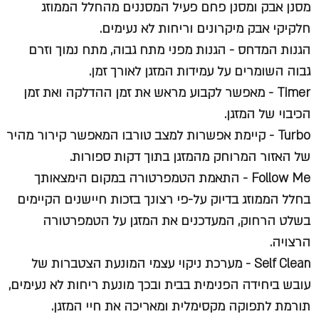
מסנן אבק ומסנן פחם פעיל המסננים מהחלל הממוזג
חלקיקי אבק מיקרונים וריחות לא נעימים.
הגנות המדחס - הגנות מפני מתח גבוה, מתח נמוך וזרם
גבוה השומרים על עמידות המזגן לאורך זמן.
Timer - מאפשר לקבוע מראש את זמן ההדלקה ואת זמן
הכיבוי של המזגן.
Turbo - קיימת אפשרות למצב טורבו המאפשר קירור מהיר
של האזור המרוחק מהמזגן בתוך דקות ספורות.
Follow Me - התאמת הטמפרטורה במקום הימצאותך
בחלל הממוזג בדיוק על-פי רצונך בזכות חיישנים הקיימים
בשלט הרחוק, המעדכנים את המזגן על הטמפרטורה
הרצויה.
Self Clean - מערכת ניקוי עצמי המונעת הצטברות של
עובש ביחידה הפנימית בבית ובכך מונעת ריחות לא נעימים,
תורמת לתפוקה מקסימלית ומאריכה את חיי המזגן.