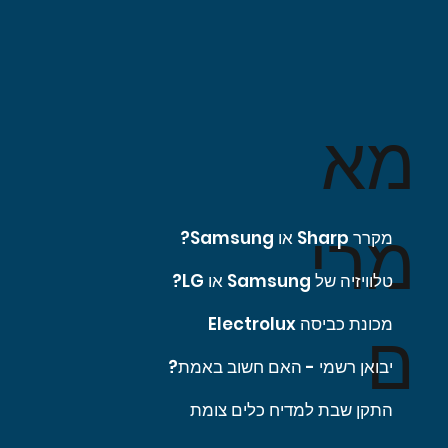
מא
מרי
מקרר Sharp או Samsung?
טלוויזיה של Samsung או LG?
מכונת כביסה Electrolux
ם
יבואן רשמי - האם חשוב באמת?
התקן שבת למדיח כלים צומת