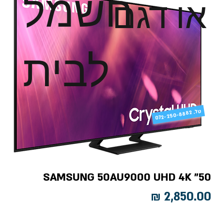
חשמל
או דגם
לבית
טל
072-250-8882 .
SAMSUNG 50AU9000 UHD 4K "50
מחיר