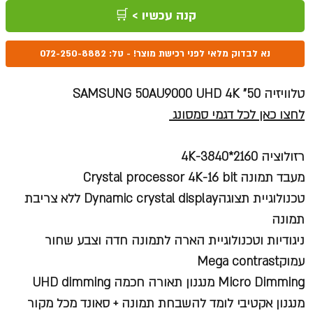
קנה עכשיו > 🛒
נא לבדוק מלאי לפני רכישת מוצר! - טל: 072-250-8882
טלוויזיה SAMSUNG 50AU9000 UHD 4K "50
לחצו כאן לכל דגמי סמסונג
רזולוציה 4K-3840*2160
מעבד תמונה Crystal processor 4K-16 bit
טכנולוגיית תצוגהDynamic crystal display ללא צריבת
תמונה
ניגודיות וטכנולוגיית הארה לתמונה חדה וצבע שחור
עמוקMega contrast
Micro Dimming מנגנון תאורה חכמה UHD dimming
מנגנון אקטיבי לומד להשבחת תמונה + סאונד מכל מקור