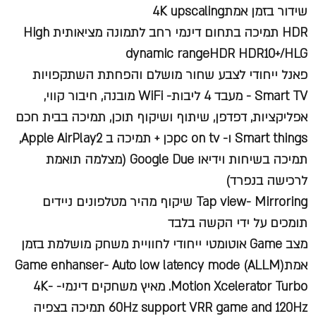
שידור בזמן אמת4K upscaling
HDR תמיכה בתחום דינמי רחב לתמונה מציאותית High
dynamic rangeHDR HDR10+/HLG
פאנל ייחודי לצבע שחור מושלם והפחתת השתקפויות
Smart TV - מעבד 4 ליבות- WiFi מובנה, חיבור קווי,
אפליקציות, דפדפן, שיתוף ושיקוף תוכן, תמיכה בבית חכם
Smart things ו- pc on tvכן + תמיכה ב Apple AirPlay2,
תמיכה בשיחות וידיאו Google Due (מצלמה תואמת
לרכישה בנפרד)
Tap view- Mirroring שיקוף מהיר מטלפונים ניידים
תומכים על ידי הקשה בלבד
מצב Game אוטומטי ייחודי לחוויית משחק מושלמת בזמן
אמתGame enhanser- Auto low latency mode (ALLM)
Motion Xcelerator Turbo. מאיץ משחקים דינמי- 4K-
60Hz support VRR game and 120Hz תמיכה בצפיה