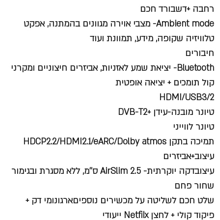
רחבה +דשבורד חכם
Ambient mode- מצבי אוירה מגוונים בהמתנה, אפקט
טלוויזיה שקופה, מידע, תמוונת ועוד
חיבורים
Bluetooth- יציאת שמע לאזניות, אביזרים חיצוניים ומקרני
קול תומכים + יציאה אופטית
HDMI/USB3/2
טיונר מובנה-עידן +DVB-T2
טיונר לווייני
תמיכה בתקן HDCP2.2/HDMI2.1/eARC/Dolby atmos
עיצוב+אביזרים
עיצובדקה יוקרתית- AirSlim 2.5 ס''מ, ללא מסגרת ובגימור
שחור פחם
שלט חכם לשליטה על מכשירים נוספיםארגונומי דק +
פיקוד קולי + לחצן Netfilx ייעודי