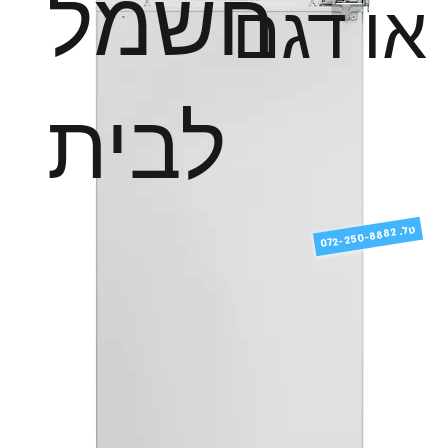
חשמל
או דגם
לבית
טל
072-250-8882 .