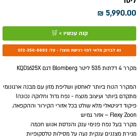
ליטר
מחיר
קנה עכשיו > 🛒
נא לבדוק מלאי לפני רכישת מוצר! - טל: 072-250-8882
מקרר 4 דלתות 535 ליטר Blomberg דגם KQD1625X
המקרר הנוח ביותר לאחסון ושליפת מזון עם מבנה ארגונומי
מתקדם ביותר ועיצוב מנצח - נפח גדול וחלוקה נכונה!
פיקוד דיגיטאלי מלא שולט בכל אזורי הקירור וההקפאה.
Flexy Zoon – אזור גמיש
מקרר בעל נפח פנימי ענק והנדסת אנוש חכמה
מגירת מצננים ענקית נעה על מסילות טלסקופיות