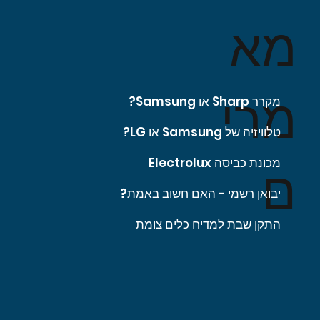
מא
מרי
מקרר Sharp או Samsung?
טלוויזיה של Samsung או LG?
מכונת כביסה Electrolux
ם
יבואן רשמי - האם חשוב באמת?
התקן שבת למדיח כלים צומת