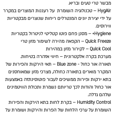
מבשר טרי טעים ובריא.
HygAir –
טכנולוגיה השומרת על רעננות המוצרים במקרר
על ידי יצירת יונים המנטרלים ריחות שנוצרים מבקטריות
ווירוסים.
Hygiene+ –
מסנן פחם פוטו קטליטי לניטרול בקטריות
Quick Freeze –
הקפאה מהירה לשימור מזון טרי
Quick Cool –
לקירור מזון במהירות
מערכת בקרה אלקטרונית –
חיווי אזהרה בטיחות.
תאורה אור כחול - Blue zone –
תאי הירקות והפירות של
המקרר מוארים בתאורה כחולה, מצרכי מזון שמאוחסנים
בתא ירקות ופירות ממשיכים לעבור פוטוסינתזה באמצעות
אור כחול והודות לכך טריותם נשמרת ותכולת הוויטמינים
שלהם גדלה.
Humidity Control –
בקרת לחות בתא הירקות והפירות
השומרת על ערכי הלחות של הפרות והירקות ושומרת על