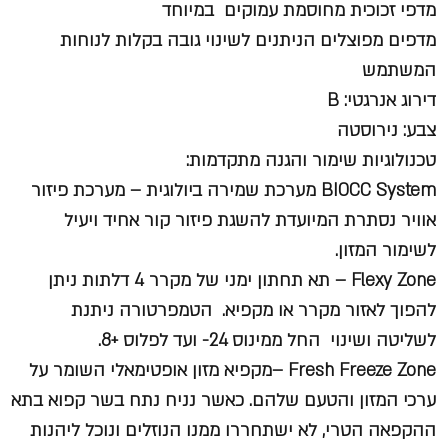
מדפי זכוכית מחוסמת עמוקים במיוחד
מדפים מפוצלים הניתנים לשינוי גובה בקלות לנוחות
המשתמש
דירוג אנרגטי: B
צבע: נירוסטה
טכנולוגיות שימור והגנה מתקדמות:
BIOCC System מערכת שמירה ביולוגית –
מערכת פיזור
אוויר נסתרת המיועדת להשגת פיזור קור אחיד ויעיל
לשימור המזון.
Flexy Zone –
תא תחתון ימני של מקרר 4 דלתות ניתן
להפוך לאזור מקרר או מקפיא. הטמפרטורה ניתנת
לשליטה ושינוי החל ממינוס 24- ועד לפלוס +8.
Fresh Freeze Zone –
מקפיא מזון אופטימאלי השומר על
ערכי המזון והטעם שלהם. כאשר נניח נתח בשר קפוא בתא
ההקפאה הטרי, לא ישתחררו ממנו הנוזלים ונוכל ליהנות