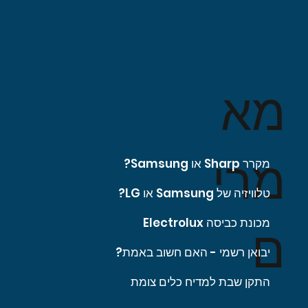
מא
מרי
מקרר Sharp או Samsung?
טלוויזיה של Samsung או LG?
מכונת כביסה Electrolux
ם
יבואן רשמי - האם חשוב באמת?
התקן שבת למדיח כלים צומת