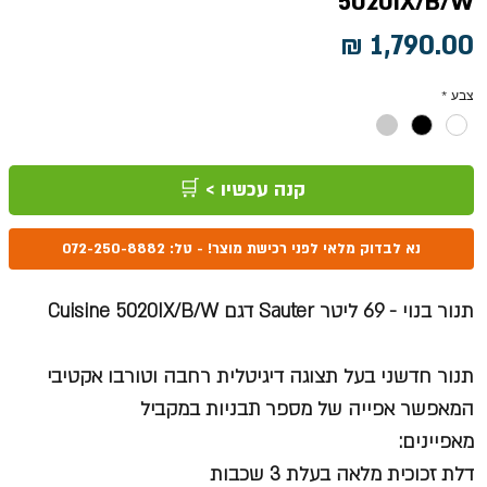
5020IX/B/W
מחיר
צבע
*
קנה עכשיו > 🛒
נא לבדוק מלאי לפני רכישת מוצר! - טל: 072-250-8882
תנור בנוי - 69 ליטר Sauter דגם Cuisine 5020IX/B/W
תנור חדשני בעל תצוגה דיגיטלית רחבה וטורבו אקטיבי
המאפשר אפייה של מספר תבניות במקביל
מאפיינים:
דלת זכוכית מלאה בעלת 3 שכבות