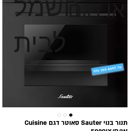
חשמל
או דגם
לבית
טל
072-250-8882 .
תנור בנוי Sauter סאוטר דגם Cuisine