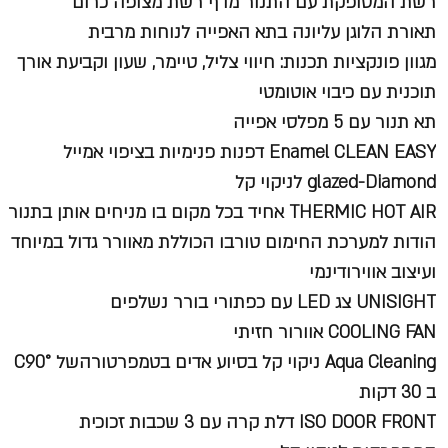
רשת המסופקת עם התנור מדף רשת מצופה כרום
תאורת הלוגן עליונה בתא האפייה לנוחות מרבית
מגוון פונקציות תכנות: חיווי צליל, טיימר, שעון וקביעת אורך
תוכנית עם כיבוי אוטומטי
תא תנור עם 5 מפלסי אפייה
Enamel CLEAN EASY דפנות פנימיות בציפוי אמייל
glazed-Diamond לניקוי קל
THERMIC HOT AIR אחיד בכל מקום בו מניחים אותן בתנור
הודות למערכת החימום טורבו הכוללת מאוורר גדול במיוחד
ועיצוב אווירודינמי
UNISIGHT צג LED עם כפתורי בורר נשלפים
COOLING FAN אוורור חזיתי
Aqua Cleaning ניקוי קל בסיוע אדים בטמפרטורהשל C90°
ב 30 דקות
ISO DOOR FRONT דלת קרה עם 3 שכבות זכוכית