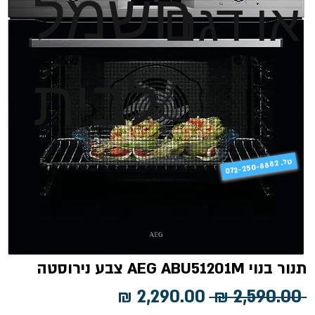
חשמל
או דגם
לבית
טל
072-250-8882 .
תנור בנוי AEG ABU51201M צבע נירוסטה
מחיר
מחיר
 ‏2,590.00 ‏₪ 