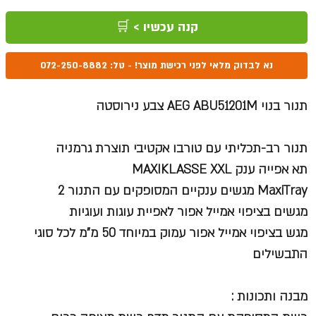
רגיל
מבצע
קנה עכשיו > 🛒
נא לבדוק מלאי לפני רכישת מוצר! - טל: 072-250-8882
תנור בנוי AEG ABU51201M צבע נירוסטה
תנור רב-תכליתי עם טורבו אקטיבי תוצרת גרמניה
תא אפייה ענק MAXIKLASSE XXL
MaxiTray מגשים ענקיים המסופקים עם התנור 2
מגשים בציפוי אמייל אפור לאפיית עוגות ועוגיות
מגש בציפוי אמייל אפור עמוק במיוחד 50 מ"מ לכל סוגי
התבשילים
מבנה ותכונות :