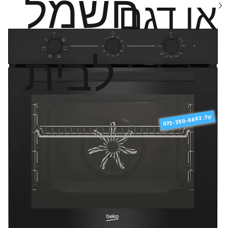
חשמל
או דגם
לבית
טל
072-250-8882 .