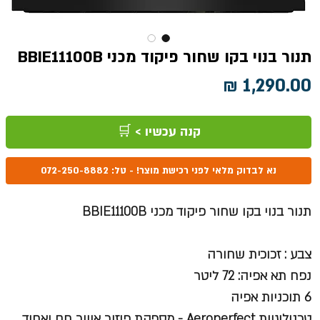
תנור בנוי בקו שחור פיקוד מכני BBIE11100B
מחיר
קנה עכשיו > 🛒
נא לבדוק מלאי לפני רכישת מוצר! - טל: 072-250-8882
תנור בנוי בקו שחור פיקוד מכני BBIE11100B
צבע : זכוכית שחורה
נפח תא אפיה: 72 ליטר
6 תוכניות אפיה
טכנולוגיית Aeroperfect - מספקת פיזור אוויר חם ואחיד