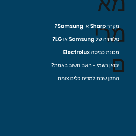
מא
מרי
מקרר Sharp או Samsung?
טלוויזיה של Samsung או LG?
מכונת כביסה Electrolux
ם
יבואן רשמי - האם חשוב באמת?
התקן שבת למדיח כלים צומת