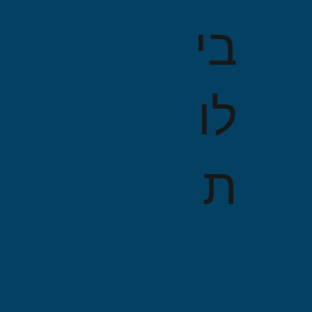
בי
לו
ת