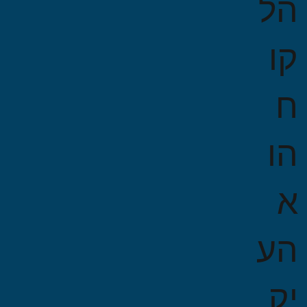
הל
קו
ח
הו
א
הע
יק