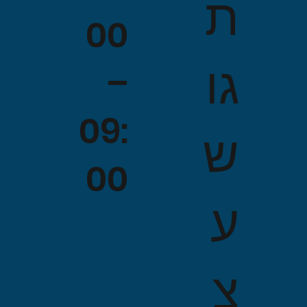
ת
00
גו
–
09:
ש
00
ע
צ