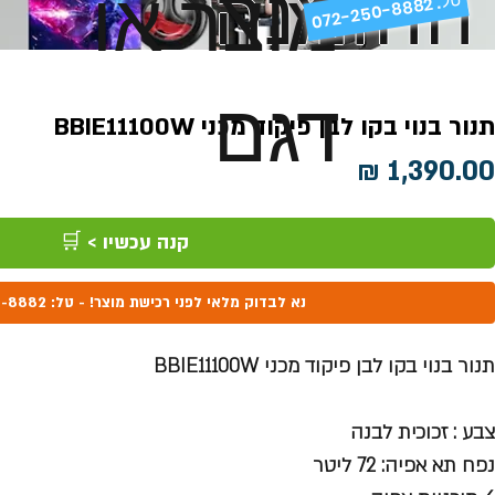
ההזמנה
מוצר או
072-250-8882 .
דגם
תנור בנוי בקו לבן פיקוד מכני BBIE11100W
מחיר
קנה עכשיו > 🛒
נא לבדוק מלאי לפני רכישת מוצר! - טל: 072-250-8882
תנור בנוי בקו לבן פיקוד מכני BBIE11100W
צבע : זכוכית לבנה
נפח תא אפיה: 72 ליטר