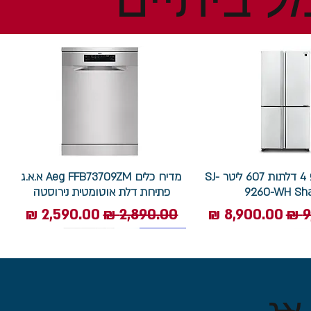
מקרר שארפ 4 דלתות 607 ליטר SJ-
מדיח כלים Aeg FFB73709ZM א.א.ג
9260-WH Sh
פתיחת דלת אוטומטית נירוסטה
ל
מחיר מבצע
מחיר רגיל
מחיר מבצע
7.5 ק"ג