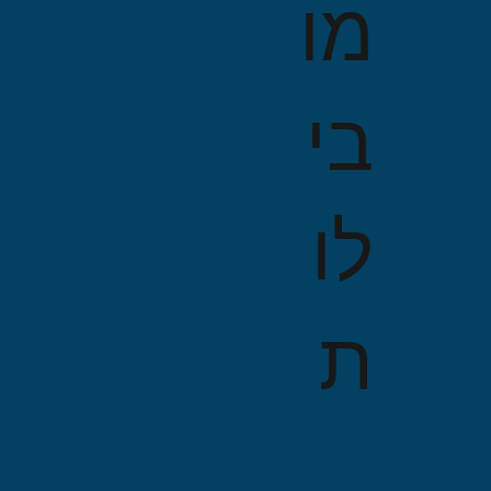
מו
בי
לו
ת