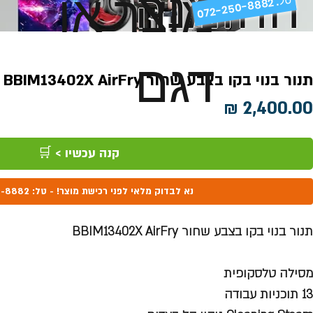
ההזמנה
מוצר או
072-250-8882 .
דגם
תנור בנוי בקו בצבע שחור BBIM13402X AirFry
מחיר
קנה עכשיו > 🛒
נא לבדוק מלאי לפני רכישת מוצר! - טל: 072-250-8882
תנור בנוי בקו בצבע שחור BBIM13402X AirFry
מסילה טלסקופית
13 תוכניות עבודה