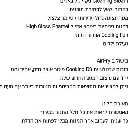
Cleaning Steam ניקוי קל באדים
כפתורי טאץ לבחירת תוכנית
מסך תצוגה גדול וידידותי + טיימר צלצול
דפנות פנימיות בציפוי אמייל High Gloss Enamel
Cooling Fan אוורור חזיתי
נעילת ילדים
בישול ב AirFry
בזכות טכנולוגיית Cooking D3 פיזור אוויר חזק, אחיד וחם
יחד עם עיצוב המגש החדש שלנו
ניתן להשיג את התוצאות הקריספיות הטובות ביותר עם מעט מא
תאורת הלוגן
מאפשרת לראות את כל חלל התנור בבירור
כך שניתן לעקוב אחר המנות מבלי לפתוח את הדלת