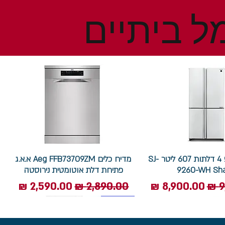
ל ביתיים
מקרר שארפ 4 דלתות 607 ליטר SJ-
מדיח כלים Aeg FFB73709ZM א.א.ג
9260-WH Sh
פתיחת דלת אוטומטית נירוסטה
ל
מחיר מבצע
מחיר רגיל
מחיר מבצע
7.5 ק"ג