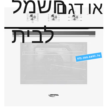
חשמל
או דגם
לבית
טל
072-250-8882 .