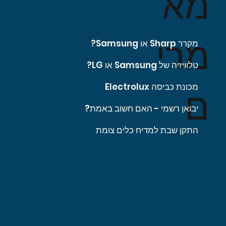
מא
מרי
מקרר Sharp או Samsung?
טלוויזיה של Samsung או LG?
מכונת כביסה Electrolux
ם
יבואן רשמי - האם חשוב באמת?
התקן שבת למדיח כלים צומת