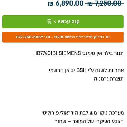
מחיר
מחיר
 ‏7,250.00 ‏₪ 
רגיל
מבצע
קנה עכשיו > 🛒
נא לבדוק מלאי לפני רכישת מוצר! - טל: 072-250-8882
תנור בילד אין סימנס HB774G1B1 SIEMENS
אחריות לשנה ע"י BSH יבואן הרשמי
תוצרת גרמניה
מערכת ניקוי משולבת
הידראולי,פירוליטי
הצבע העיקרי של המוצר – שחור