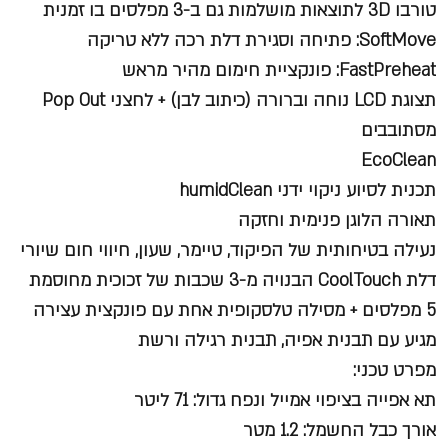
טורבו 3D לתוצאות מושלמות גם ב-3 מפלסים בו זמנית
SoftMove: פתיחה וסגירת דלת רכה ללא טריקה
FastPreheat: פונקציית חימום מהיר מראש
תצוגת LCD נוחה וברורה (כיתוב לבן) + לחצני Pop Out
מסתובבים
EcoClean
תכנית לסיוע ניקוי ידני humidClean
תאורה הלוגן פנימית וחזקה
נעילה בטיחותית של הפיקוד, טיימר, שעון, חיווי חום שיורי
דלת CoolTouch הבנויה מ-3 שכבות של זכוכית מחוסמת
5 מפלסים + מסילה טלסקופית אחת עם פונקצית עצירה
מגיע עם תבנית אפיה, תבנית רגילה ורשת
מפרט טכני:
תא אפייה בציפוי אמייל ונפח גדול: 71 ליטר
אורך כבל החשמל: 1.2 מטר