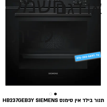
חשמל
או דגם
לבית
טל
072-250-8882 .
תנור בילד אין סימנס HB237GEB3Y SIEMENS