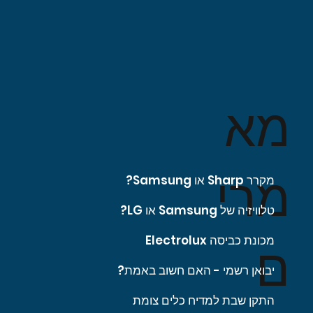
מא
מרי
מקרר Sharp או Samsung?
טלוויזיה של Samsung או LG?
מכונת כביסה Electrolux
ם
יבואן רשמי - האם חשוב באמת?
התקן שבת למדיח כלים צומת