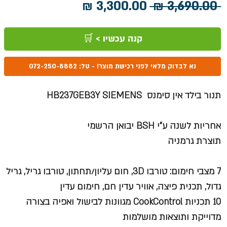
מחיר
מחיר
 ‏3,690.00 ‏₪ 
רגיל
מבצע
קנה עכשיו > 🛒
נא לבדוק מלאי לפני רכישת מוצר! - טל: 072-250-8882
תנור בילד אין סימנס HB237GEB3Y SIEMENS
אחריות לשנה ע"י BSH יבואן הרשמי
תוצרת גרמניה
7 מצבי חימום: טורבו 3D, חום עליון/תחתון, טורבו גריל, גריל
גדול, תכנית פיצה, אוויר עדין חם, חימום עדין
10 תכניות CookControl מגוונות לבישול ואפיה בצורה
מדוייקת ותוצאות מושלמות