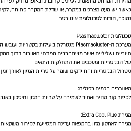
מהירות המדחס מותאמת לעיתים קרובות ובאופן מדויק לפי הת
כאשר יש מעט מצרכים במקרר, או שדלת המקרר פתוחה, לקירור
נמוכה, הודות לטכנולוגית אינוורטר
טכנולוגית Plasmacluster:
מערכת ה-Plasmacluster מנטרלת ביעילות בקטריו
חיוביים ושליליים אשר משתחררים מפתחי האוורור בתוך המק
של הבקטריות ומעכבים את התחלקות התאים
ניטרול הבקטריות והחיידקים שומר על טריות המזון לאורך זמן
מאווררים חכמים כפולים:
לפיזור קור מהיר ואחיד לשמירה על טריות המזון וחיסכון באנרג
מגירת Extra Cool Plus:
מגירה לאחסון מזון בהקפאה עדינה המסייעת לקירור משקאות את מוצרי 