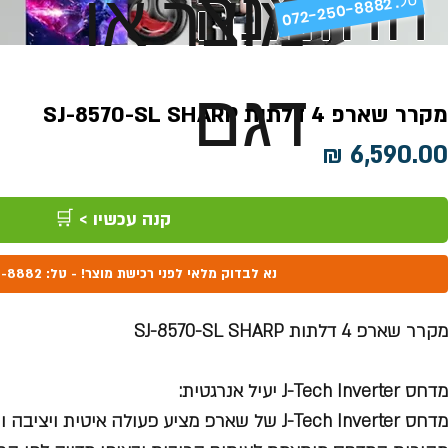
ההזמנה
מוצר או
072-250-8882 .
דגם
מקרר שארפ 4 דלתות SJ-8570-SL SHARP
מחיר
קנה עכשיו > 🛒
נא לבדוק מלאי לפני רכישת מוצר! - טל: 072-250-8882
מקרר שארפ 4 דלתות SJ-8570-SL SHARP
מדחס J-Tech Inverter יעיל אנרגטית:
מדחס J-Tech Inverter של שארפ מציע פעולה איטית ויציבה וחסכון ניכר באנרגיה