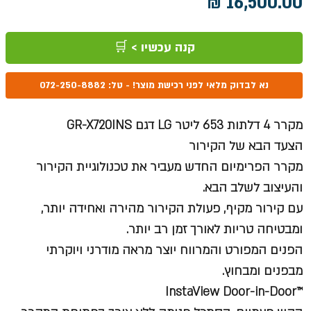
מחיר
קנה עכשיו > 🛒
נא לבדוק מלאי לפני רכישת מוצר! - טל: 072-250-8882
מקרר 4 דלתות 653
ליטר LG​ דגם GR-X720INS​
הצעד הבא של הקירור
מקרר הפרימיום החדש מעביר את טכנולוגיית הקירור
והעיצוב לשלב הבא.
עם קירור מקיף, פעולת הקירור מהירה ואחידה יותר,
ומבטיחה טריות לאורך זמן רב יותר.
הפנים המפורט והמרווח יוצר מראה מודרני ויוקרתי
מבפנים ומבחוץ.
™InstaView Door-in-Door