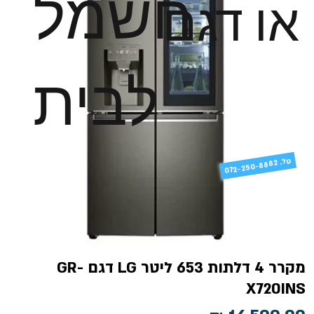
חשמל
או דגם
לבית
טל
072-250-8882 .
מקרר 4 דלתות 653 ליטר LG​ דגם GR-
X720INS​