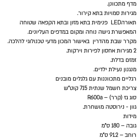
מדף מתכוונן.
מגירות סמויות בתא קירור.
תאורהLED פנימית בתא מזון ובתא הקפאה שטוחה
המאפשרת גישה נוחה ומקום במדפים העליונים.
מקרר שבת מהדרין באישור המכון מדעי טכנולוגי להלכה.
2 מגירות אחסון לפירות וירקות.
זמזם בדלת.
מנגנון נעילת ילדים.
רגליים מתכווננות עם גלגלים מובנים
צריכת חשמל שנתית 715 קוט"ש
סוג גז (קרר) – R600a
גוון - נירוסטה מושחרת.
מידות
גובה – 180 ס"מ
רוחב – 91.2 ס"מ