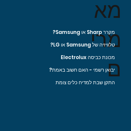
מא
מרי
מקרר Sharp או Samsung?
טלוויזיה של Samsung או LG?
מכונת כביסה Electrolux
ם
יבואן רשמי - האם חשוב באמת?
התקן שבת למדיח כלים צומת