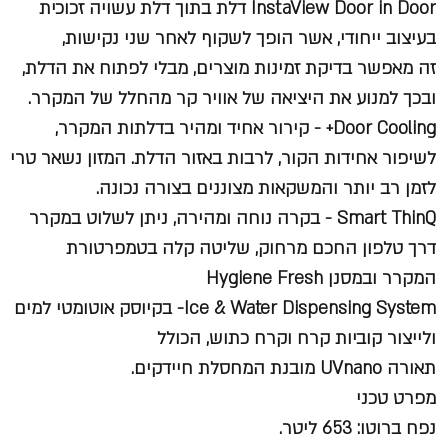
InstaView Door in Door דלת בתוך דלת עשויה זכוכית
בעיצוב ייחודי, אשר הופך לשקוף לאחר שני נקישות,
זה מאפשר בדיקת זמינות מוצרים, מבלי לפתוח את הדלת,
ובכך למנוע את היציאה של אוויר קר מהחלל של המקרר.
Door Cooling+ - קירור אחיד ומהיר בדלתות המקרר,
לשיפור אחידות הקור, לרבות באזור הדלת. המזון נשאר טרי
לזמן רב יותר והמשקאות מצוננים בצורה נכונה.
Smart ThinQ - בקרה נוחה ומהירה, ניתן לשלוט במקרר
דרך טלפון החכם מרחוק, שליטה קלה בטמפרטורת
המקרר ובמסנן Hygiene Fresh
Ice & Water Dispensing System- בקיוסק אוטומטי למים
ולייצור קוביות קרח וקרח כתוש, הכולל
תאורה UVnano מובנת המחסלת חיידקים.
מפרט טכני
נפח ברוטו: 653 ליטר.