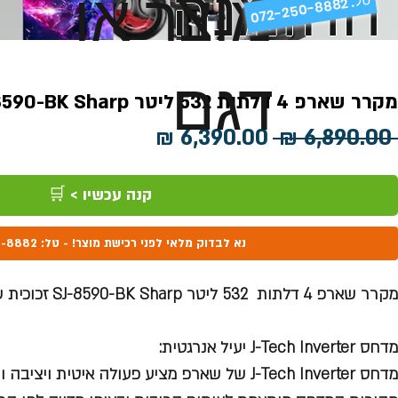
ההזמנה
מוצר או
072-250-8882 .
דגם
מקרר שארפ 4 דלתות 532 ליטר SJ-8590-BK Sharp זכוכית שחורה
מחיר
מחיר
 ‏6,890.00 ‏₪ 
רגיל
מבצע
קנה עכשיו > 🛒
נא לבדוק מלאי לפני רכישת מוצר! - טל: 072-250-8882
מקרר שארפ 4 דלתות 532 ליטר SJ-8590-BK Sharp זכוכית שחורה
מדחס J-Tech Inverter יעיל אנרגטית:
מדחס J-Tech Inverter של שארפ מציע פעולה איטית ויציבה וחסכון ניכר באנרגיה