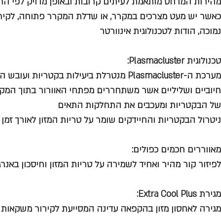
מהירות המדחס מותאמת לעיתים קרובות ובאופן מדויק לפי הת
כאשר יש מעט מצרכים במקרר, או שדלת המקרר פתוחה, לקירור
נמוכה, הודות לטכנולוגית אינוורטר
טכנולוגית Plasmacluster:
מערכת ה-Plasmacluster מנטרלת ביעילות בקטריו
חיוביים ושליליים אשר משתחררים מפתחי האוורור בתוך המק
של הבקטריות ומעכבים את התחלקות התאים
ניטרול הבקטריות והחיידקים שומר על טריות המזון לאורך זמן
מאווררים חכמים כפולים:
לפיזור קור מהיר ואחיד לשמירה על טריות המזון וחיסכון באנרג
מגירת Extra Cool Plus:
מגירה לאחסון מזון בהקפאה עדינה המסייעת לקירור משקאות את מוצרי 