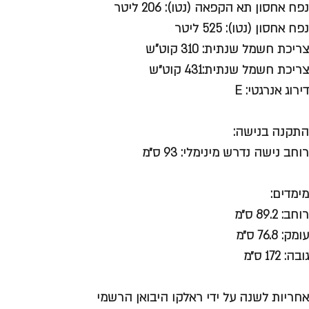
נפח אחסון תא הקפאה (נטו): 206 ליטר
נפח אחסון (נטו): 525 ליטר
צריכת חשמל שנתית: 310 קוט"ש
צריכת חשמל שנתית:431 קוט״ש
דירוג אנרגטי: E
התקנה בנישה:
רוחב נישה נדרש מינימלי: 93 ס״מ
מימדים:
רוחב: 89.2 ס״מ
עומק: 76.8 ס״מ
גובה: 172 ס״מ
אחריות לשנה על ידי ראלקו היבואן הרשמי