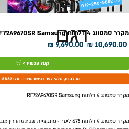
ההזמנה
מוצר או
072-250-8882 .
דגם
מקרר סמסונג 4 דלתות RF72A9670SR Samsung
מחיר
מחיר
 ‏10,690.00 ‏₪ 
רגיל
מבצע
קנה עכשיו > 🛒
נא לבדוק מלאי לפני רכישת מוצר! - טל: 072-250-8882
מקרר סמסונג 4 דלתות RF72A9670SR Samsung
מקרר סמסונג 4 דלתות 678 ליטר -
פונקציית שבת מהדרין מוב