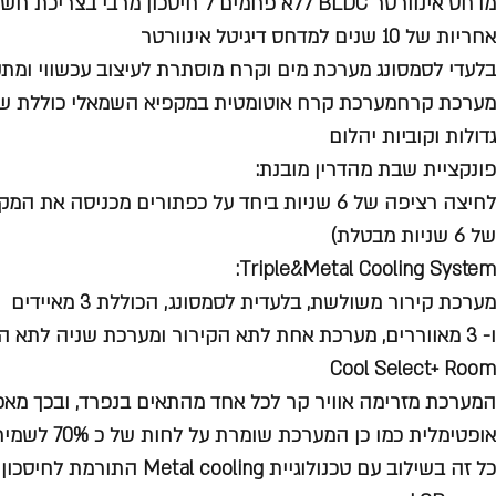
מדחס אינוורטר BLDC ללא פחמים ל חיסכון מרבי בצריכת חשמל ואמינות לאורך שנים,
אחריות של 10 שנים למדחס דיגיטל אינוורטר
בלעדי לסמסונג מערכת מים וקרח מוסתרת לעיצוב עכשווי ומ
מערכת קרחמערכת קרח אוטומטית במקפיא השמאלי כוללת שני 
גדולות וקוביות יהלום
פונקציית שבת מהדרין מובנת:
לחיצה רציפה של 6 שניות ביחד על כפתורים מכניסה
של 6 שניות מבטלת)
Triple&Metal Cooling System:
מערכת קירור משולשת, בלעדית לסמסונג, הכוללת 3 מאיידים
ו- 3 מאווררים, מערכת אחת לתא הקירור ומערכת שניה לת
Cool Select+ Room
המערכת מזרימה אוויר קר לכל אחד מהתאים בנפרד, ובכך מ
אופטימלית כמו כן המערכת שומרת על לחות של כ 70% לשמירה מיטבית על מוצרי המזון
כל זה בשילוב עם טכנולוגיית Metal cooling התורמת לחיסכון של כ 10% בצריכת האנרגיה