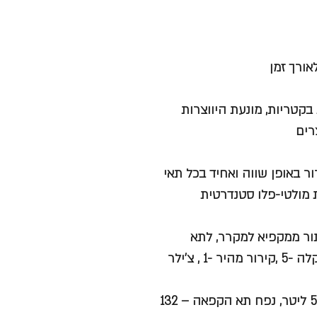
אורך זמן
ה המונעת ומחסלת ב-99% התפתחות בקטריות, מונעת היווצרות
רים
 באופן שווה ואחיד בכל תאי
מולטי-פלו סטנדרטית
תור ממקפיא למקרר, לתא
להקפאה קלה או לתא לקירור מהיר: מקפיא -23~ -17 ,הקפאה קלה -5 ,קירור מהיר -1 , צ'ילר
בחירת Cool Select+ Room למצב מקרר: נפח תא קירור – 546 ליטר, נפח תא הקפאה – 132