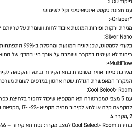
פיקוד LCD:
עם תצוגת טקסט אינטואיטיבי וקל לשימוש
™Crisper+:
מגירת ירקות ופירות המונעת איבוד לחות ושומרת על טריותם ל
Silver Nano:
בלעדי לסמסונג, טכנולוגי
ריחות לא נעימים במקרר ושומרת על אורך חיי המדף של המוצ
MultiFlow+:
מערכת פיזור אוויר משופרת בתא הקירור ובתא ההקפאה לקירור
המקרר המאפשרת הגדלת שטח אחסון במדפים לעומת מערכת 
Cool Select+ Room:
עם 5 מצבי טמפרטורה תא המקפיא שיכול להפוך בלחיצת כפ
2 ,מקרר 4