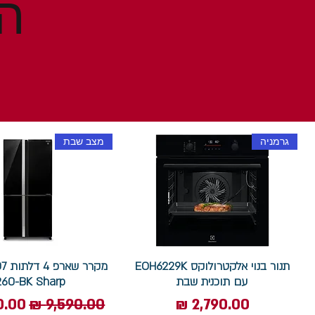
גרמניה
מצב שבת
תנור בנוי אלקטרולוקס EOH6229K
עם תוכנית שבת
260-BK Sharp
מחיר
מחיר רגיל
מחיר