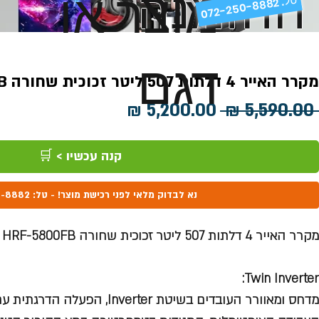
ההזמנה
מוצר או
072-250-8882 .
דגם
מקרר האייר 4 דלתות 507 ליטר זכוכית שחורה HRF-5800FB
מחיר
מחיר
 ‏5,590.00 ‏₪ 
רגיל
מבצע
קנה עכשיו > 🛒
נא לבדוק מלאי לפני רכישת מוצר! - טל: 072-250-8882
מקרר האייר 4 דלתות 507 ליטר זכוכית שחורה HRF-5800FB
Twin Inverter:
מדחס ומאוורר העובדים בשיטת nverter