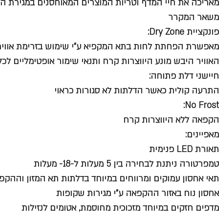
מאריכה את חיי המדף וטריות המוצרים המאוחסנים במגירת הל
משאר המקרר
פונקציית Dry Zone:
מאפשרת הפחתת לחות בתא המקפיא ע"י שימוש בזרימת אוויר ל
האוויר היבש מונע היווצרות קרח ותנאי שימור אופטימליים לכל 
חיישני דלת פתוחה:
התרעה קולית כאשר הדלתות לא סגורות כראוי
No Frost:
הקפאה ללא היווצרות קרח
מאפיינים:
תאורת LED פנימית
טמפרטורה ניתנת לבחירה בין 5 מעלות ל-18- מעלות
תאי אחסון עמוקים ומרווחים במיוחד בדלתות תא המזון וההקפ
אחסון נוח באזור ההקפאה ע"י מגירות שקופות
מדפים חזקים במיוחד מזכוכית מחוסמת, אטומים לנזילות