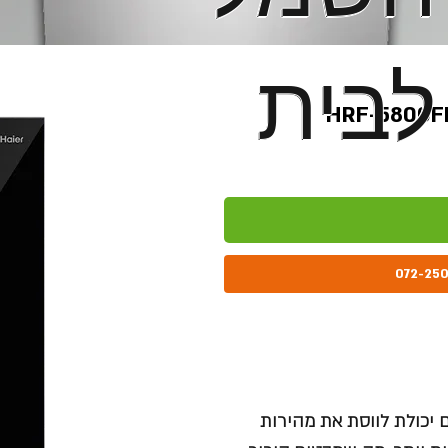
לבית
לבית
I, הפעלה הדרגתית עם יכולת לווסת את מהירות