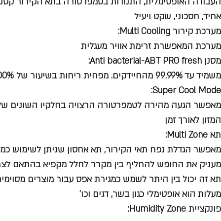
העבודה האופטימלית, התנודות בטמפרטורה בתא הקירור קטנו
אחיד, חסכוני, שקט ויעיל
מערכת קירור Multi Cooling:
מערכת המאפשרת זרימת אוויר מעגלית
מסנן Anti bacterial-ABT PRO fresh:
משמיד עד 99.99% מהחיידקים. מפחית ריחות בשיעור של 100%
Super Cool Mode:
מאפשר הגעה מהירה לטמפרטורה הרצויה בחלקיו השונים של 
המזון לאורך זמן
תא Multi Zone:
מאפשר הגדלת נפח תאי הקירור, תא אחסון שניתן לשימוש כמ
מעניק את החופש להחליף בין מקרר לחלל מקפיא בהתאם לצרכי הצרכן,
תא זה יכול בין היתר לשמש כמגירת אפס עבור מוצרים מסוימ
מעלות הוא אופטימלי כגון בשר, דגים וכו'
פונקציית Humidity Zone: