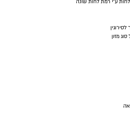
חות ע"י רמת לחות שונה
סירוגין
סוג מזון
אה