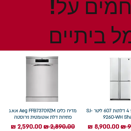
!הנחות ומבצעים חמים על
ל ביתיים
מקרר שארפ 4 דלתות 607 ליטר SJ-
מדיח כלים Aeg FFB73709ZM א.א.ג
9260-WH Sh
פתיחת דלת אוטומטית נירוסטה
ל
מחיר מבצע
מחיר רגיל
מחיר מבצע