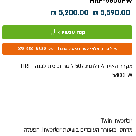
HRF-5800FW
מחיר
מחיר
 ‏5,590.00 ‏₪ 
רגיל
מבצע
קנה עכשיו > 🛒
נא לבדוק מלאי לפני רכישת מוצר! - טל: 072-250-8882
מקרר האייר 4 דלתות 507 ליטר זכוכית לבנה HRF-
5800FW
Twin Inverter:
מדחס ומאוורר העובדים בשיטת Inverter, הפעלה