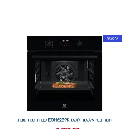
גרמניה
תנור בנוי אלקטרולוקס EOH6229K עם תוכנית שבת