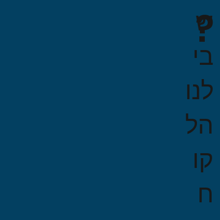
?
ש
בי
לנו
הל
קו
ח