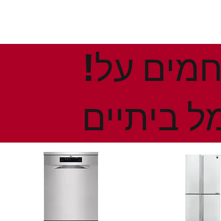
!הנחות ומבצעים חמים על
ל ביתיים