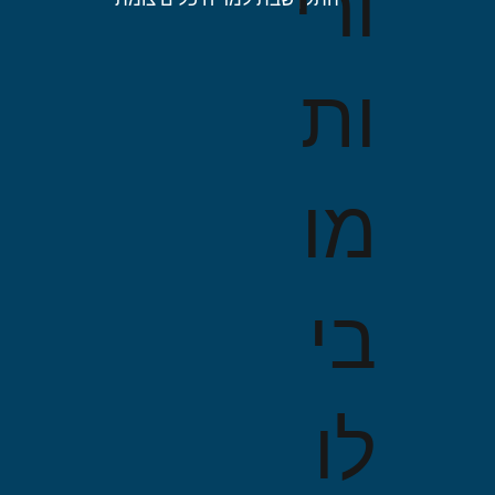
ורי
ות
מו
בי
לו