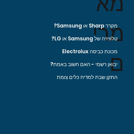
מא
מרי
מקרר Sharp או Samsung?
טלוויזיה של Samsung או LG?
מכונת כביסה Electrolux
ם
יבואן רשמי - האם חשוב באמת?
התקן שבת למדיח כלים צומת