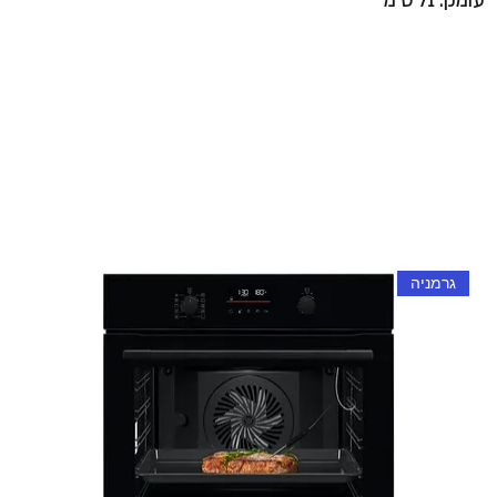
עומק: 71 ס"מ
גרמניה