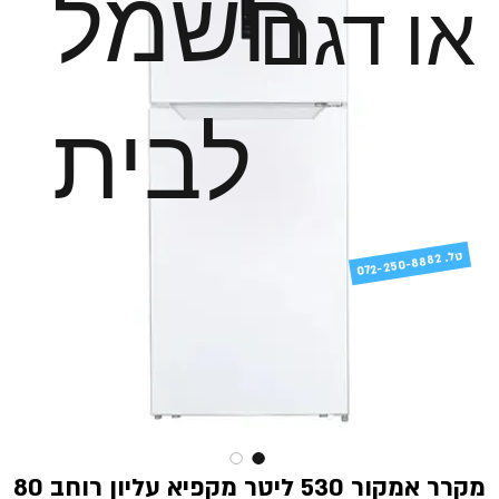
חשמל
או דגם
לבית
טל
072-250-8882 .
מקרר אמקור 530 ליטר מקפיא עליון רוחב 80