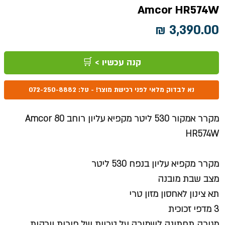
Amcor HR574W
מחיר
קנה עכשיו > 🛒
נא לבדוק מלאי לפני רכישת מוצר! - טל: 072-250-8882
מקרר אמקור 530 ליטר מקפיא עליון רוחב 80 Amcor
HR574W
מקרר מקפיא עליון בנפח 530 ליטר
מצב שבת מובנה
תא צינון לאחסון מזון טרי
3 מדפי זכוכית
מגירה תחתונה לשמירה על טריות של פירות וירקות