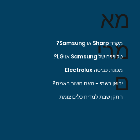
מא
מרי
מקרר Sharp או Samsung?
טלוויזיה של Samsung או LG?
מכונת כביסה Electrolux
ם
יבואן רשמי - האם חשוב באמת?
התקן שבת למדיח כלים צומת