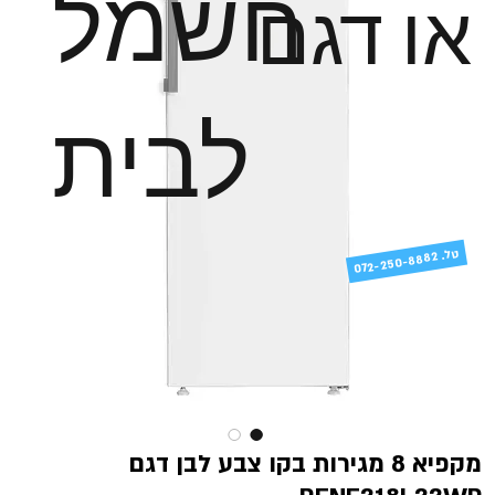
חשמל
או דגם
לבית
טל
072-250-8882 .
מקפיא 8 מגירות בקו צבע לבן דגם