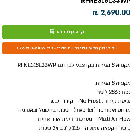
RFNE318L33WP
מחיר
קנה עכשיו > 🛒
נא לבדוק מלאי לפני רכישת מוצר! - טל: 072-250-8882
מקפיא 8 מגירות בקו צבע לבן דגם RFNE318L33WP
מקפיא 8 מגירות
נפח : 286 ליטר
שיטת קירור : No Frost
– קירור יבש
מדחס אינוורטר
(Inverter) חסכוני בחשמל ובאנרגיה
Multi Air Flow
– מערכת זרימת אויר אחידה
כושר הקפאה עמוקה - 11.5 ק"ג ב 24 שעות