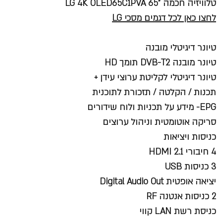
טלוויזיה חכמה "65 LG 4K OLED65C1PVA
לחצו כאן לכל דגמים מסכי LG
טיונר דיגיטלי מובנה
טיונר מובנה DVB-T2 תומך HD
טיונר דיגיטלי לקליטת ערוצי עידן +
תכנות / הקלטה / תזכורת לתוכנית
EPG- מידע על תכניות ולוח שידורים
סריקה אוטומטית וניהול ערוצים
כניסות ויציאות
4 חיבורי HDMI 2.1
3 כניסות USB
יציאה אופטית Digital Audio Out
2 כניסות אנטנה RF
כניסת רשת LAN קווי