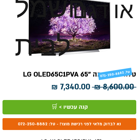
חשמל
או דגם
לבית
טלוויזיה חכמה "65 LG OLED65C1PVA
טל
072-250-8882 .
מחיר
מחיר
 ‏8,600.00 ‏₪ 
רגיל
מבצע
קנה עכשיו > 🛒
נא לבדוק מלאי לפני רכישת מוצר! - טל: 072-250-8882