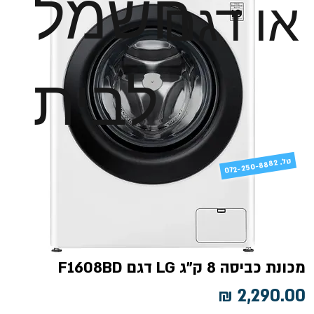
חשמל
או דגם
לבית
טל
072-250-8882 .
מכונת כביסה 8 ק"ג LG דגם F1608BD
מחיר