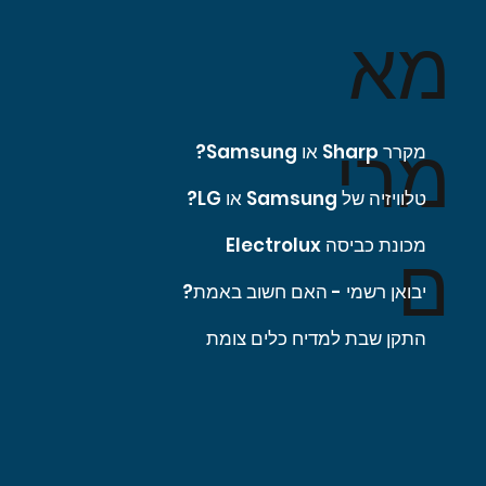
מא
מרי
מקרר Sharp או Samsung?
טלוויזיה של Samsung או LG?
מכונת כביסה Electrolux
ם
יבואן רשמי - האם חשוב באמת?
התקן שבת למדיח כלים צומת