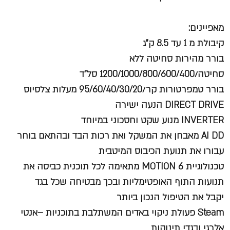
מאפיינים:
קיבולת מ 1 עד 8.5 ק"ג
בורר מהירות סחיטה ללא
סחיטה/1200/1000/800/600/400 סל"ד
בורר טמפרטורות קר/95/60/40/30/20 מעלות צלסיוס
DIRECT DRIVE הנעה ישירה
INVERTER מנוע שקט וחסכוני במיוחד
AI DD מאבחן את המשקל ואת רכות הבד ובהתאם בוחר
עבורו את תנועת הכיבוס המיטבית
טכנולוגיית MOTION 6 מתאימה לכל תוכנית כביסה את
תנועות התוף האופטימליות ובכך מבטיחה שכל בגד
יקבל את הטיפול הנכון ביותר
Steam פעולת ניקוי באדים המשתלבת בתוכניות –אנטי
אלרגי ובגדי תינוקות