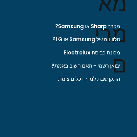
מא
מרי
מקרר Sharp או Samsung?
טלוויזיה של Samsung או LG?
מכונת כביסה Electrolux
ם
יבואן רשמי - האם חשוב באמת?
התקן שבת למדיח כלים צומת