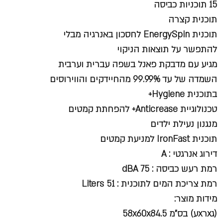
15 תוכניות כביסה
תוכנית קצרה
תוכנית EnergySpin לחסכון באנרגיה מבלי
להתפשר על תוצאות הניקוי
מגיע עם מדבקת פאנל בשפה עברית וערבית
השמדה של עד 99.99% מהחיידקים והווירוסים
בתוכנית Hygiene+
טכנולוגיית Anticrease+ להפחתת קמטים
מנגנון נעילת ילדים
תוכנית IronFast למניעת קמטים
דירוג אנרגטי : A
רמת רעש כביסה : dBA 75
רמת צריכת המים לתוכנית : Liters 51
מידות מוצר:
(גxרxע) בס"מ 58x60x84.5