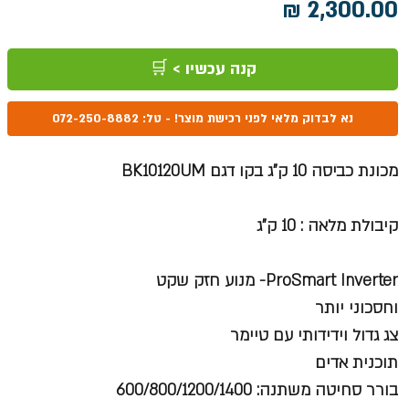
מחיר
קנה עכשיו > 🛒
נא לבדוק מלאי לפני רכישת מוצר! - טל: 072-250-8882
מכונת כביסה 10 ק"ג בקו דגם BK10120UM
קיבולת מלאה : 10 ק"ג
ProSmart Inverter- מנוע חזק שקט
וחסכוני יותר
צג גדול וידידותי עם טיימר
תוכנית אדים
בורר סחיטה משתנה: 600/800/1200/1400