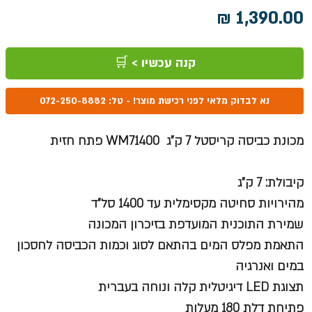
מחיר
קנה עכשיו > 🛒
נא לבדוק מלאי לפני רכישת מוצר! - טל: 072-250-8882
מכונת כביסה קריסטל 7 ק"ג WM71400 פתח חזית
קיבולת: 7 ק"ג
מהירויות סחיטה מקסימלית עד 1400 סל"ד
שמירת התוכנית המועדפת בזיכרון המכונה
התאמת מפלס המים בהתאם לסוג וכמות הכביסה לחסכון
במים ואנרגיה
תצוגת LED דיגיטלית קלה ונוחה בעברית
פתיחת דלת 180 מעלות