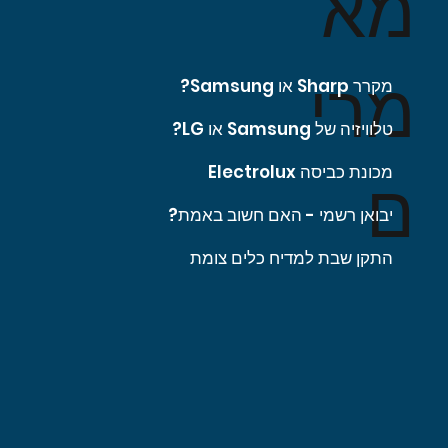
מא
מרי
מקרר Sharp או Samsung?
טלוויזיה של Samsung או LG?
מכונת כביסה Electrolux
ם
יבואן רשמי - האם חשוב באמת?
התקן שבת למדיח כלים צומת