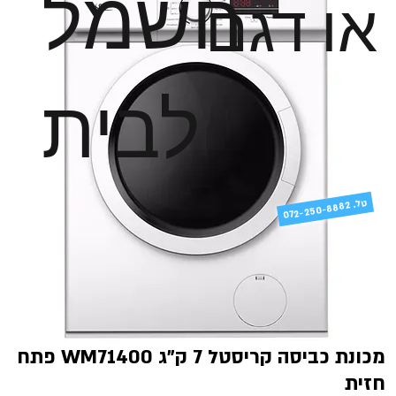
חשמל
או דגם
לבית
טל
072-250-8882 .
מכונת כביסה קריסטל 7 ק"ג WM71400 פתח
חזית